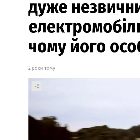
дуже незвичн
електромобіль
чому його осо
2 роки тому