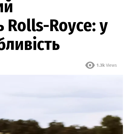
ий
 Rolls-Royce: у
бливість
1.3k
Views