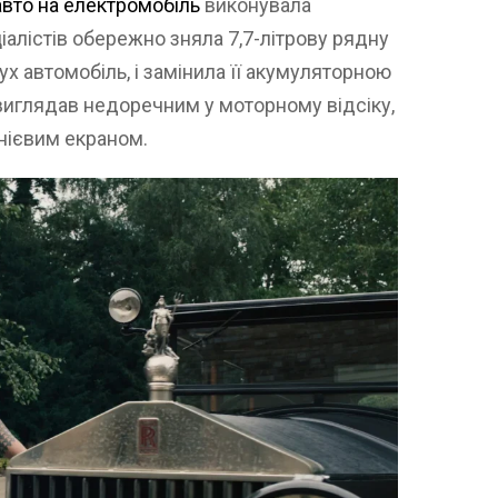
вто на електромобіль
виконувала
іалістів обережно зняла 7,7-літрову рядну
ух автомобіль, і замінила її акумуляторною
 виглядав недоречним у моторному відсіку,
нієвим екраном.