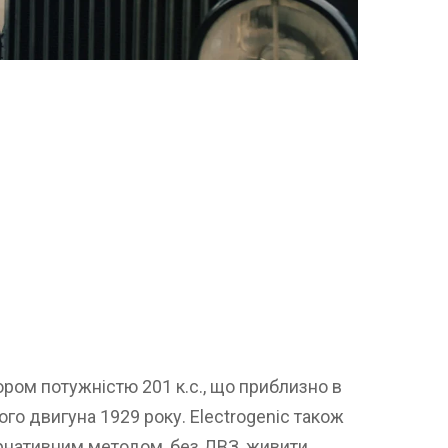
ром потужністю 201 к.с., що приблизно в
ого двигуна 1929 року. Electrogenic також
ернативним методом, без ДВЗ, живити