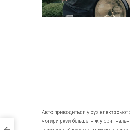
Авто приводиться у рух електромото
чотири рази більше, ніж у оригінальн
довелося з’ясувати, як можна альт