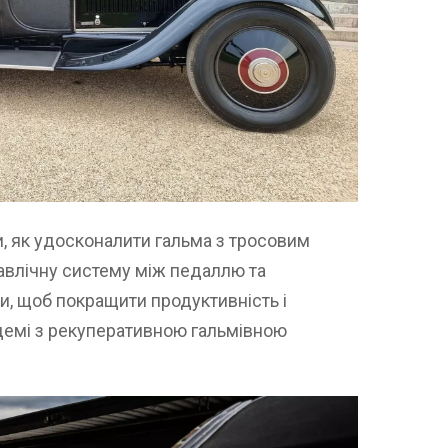
, як удосконалити гальма з тросовим
авлічну систему між педаллю та
, щоб покращити продуктивність і
демі з рекуперативною гальмівною