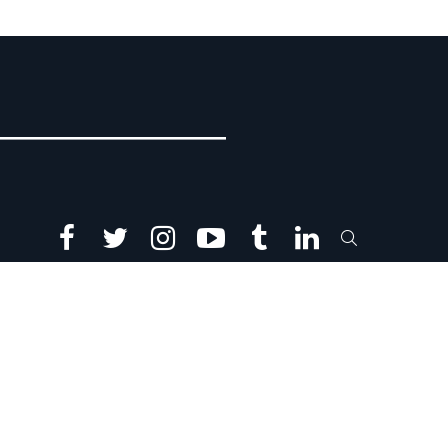
facebook
twitter
instagram
youtube
tumblr
linkedin
SEARCH