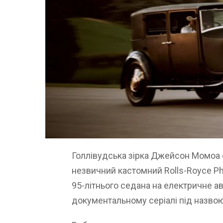
Голлівудська зірка Джейсон Момоа 
незвичний кастомний Rolls-Royce Ph
95-літнього седана на електричне а
документальному серіалі під назвою