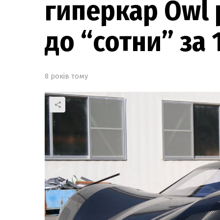
гиперкар Owl 
до “сотни” за 
8 років тому