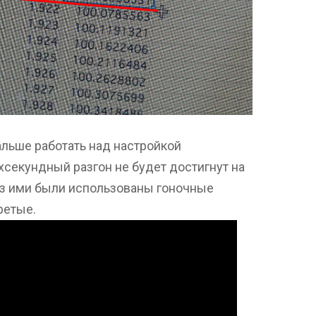
альше работать над настройкой
ухсекундный разгон не будет достигнут на
аз ими были использованы гоночные
ретые.