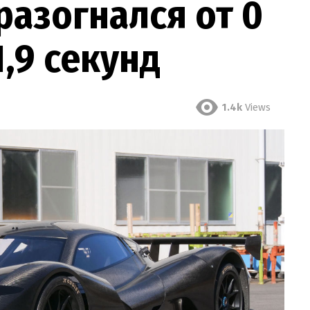
разогнался от 0
1,9 секунд
1.4k
Views