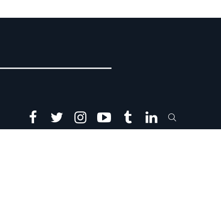
facebook
twitter
instagram
youtube
tumblr
linkedin
SEARCH