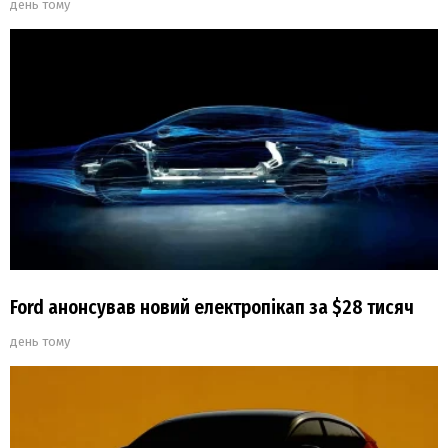
день тому
Ford анонсував новий електропікап за $28 тисяч
день тому