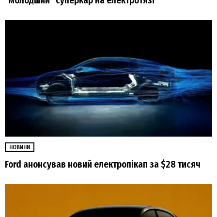
“молодший” суперкар на електротязі
НОВИНИ
Ford анонсував новий електропікап за $28 тисяч