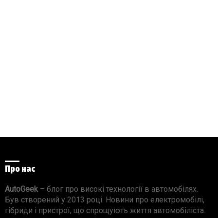
Про нас
AutoGeek
– блог про високі технології в автомобілях.
Був створений у 2013 році. Новини про електромобілі,
гібриди і пристрої, що спрощують життя автомобіліста.