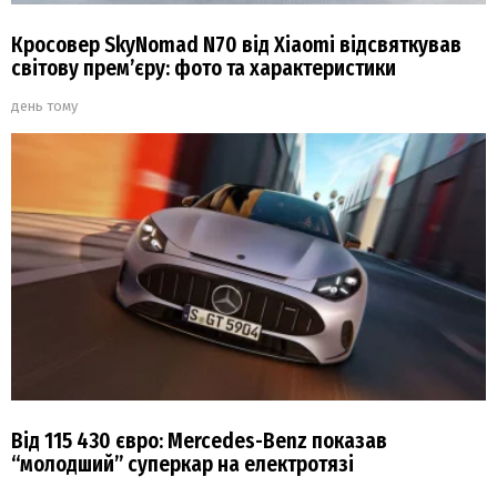
Кросовер SkyNomad N70 від Xiaomi відсвяткував
світову прем’єру: фото та характеристики
день тому
Від 115 430 євро: Mercedes-Benz показав
“молодший” суперкар на електротязі