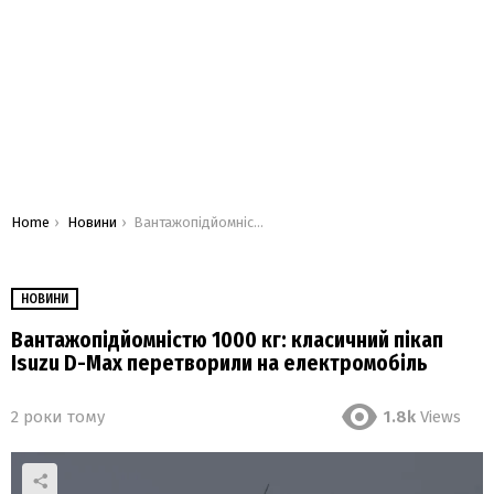
You are here:
Home
Новини
Вантажопідйомністю 1000 кг: класичний пікап Isuzu D-Max перетворили на електромобіль
НОВИНИ
Вантажопідйомністю 1000 кг: класичний пікап
Isuzu D-Max перетворили на електромобіль
2 роки тому
1.8k
Views