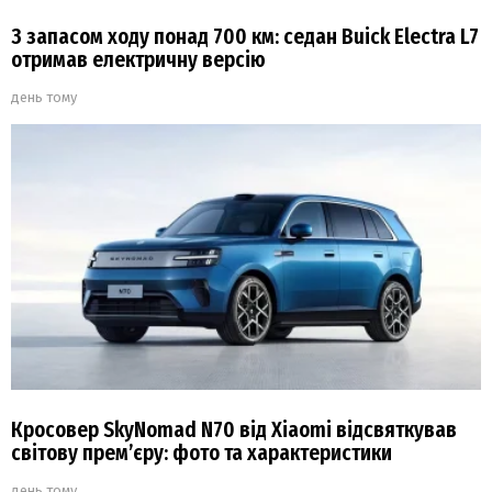
З запасом ходу понад 700 км: седан Buick Electra L7
отримав електричну версію
день тому
Кросовер SkyNomad N70 від Xiaomi відсвяткував
світову прем’єру: фото та характеристики
день тому