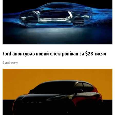
Ford анонсував новий електропікап за $28 тисяч
2 дні тому