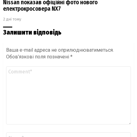
Nissan показав офіційні фото нового
електрокросовера NX7
2 дні тому
Залишити відповідь
Ваша e-mail адреса не оприлюднюватиметься.
Обов’язкові поля позначені
*
Коментар
*
Ім'я