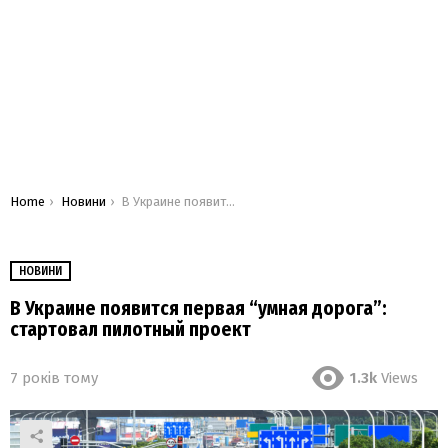
You are here:
Home
Новини
В Украине появится первая “умная дорога”: стартовал пилотный проект
НОВИНИ
В Украине появится первая “умная дорога”:
стартовал пилотный проект
7 років тому
1.3k
Views