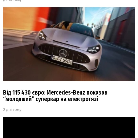
Від 115 430 євро: Mercedes-Benz показав
“молодший” суперкар на електротязі
2 дні тому