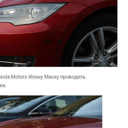
esla Motors Илону Маску проводить
ке.