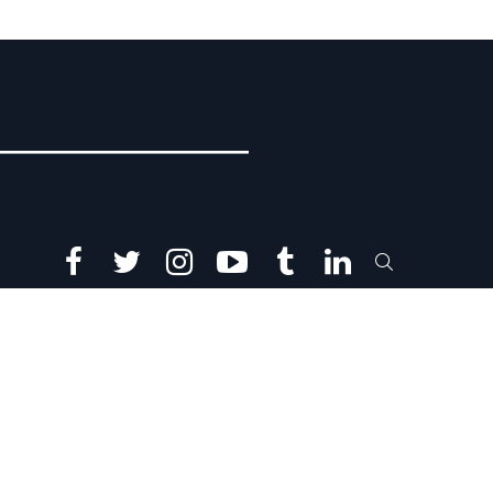
facebook
twitter
instagram
youtube
tumblr
linkedin
SEARCH