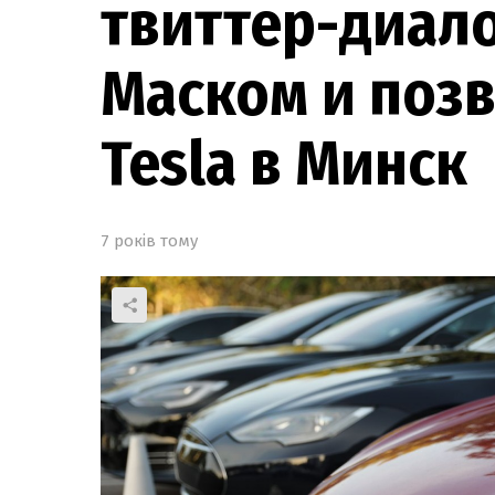
твиттер-диало
Маском и позв
Tesla в Минск
7 років тому