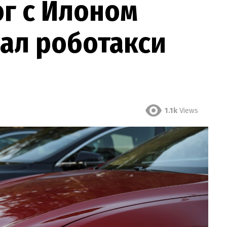
г с Илоном
ал роботакси
1.1k
Views