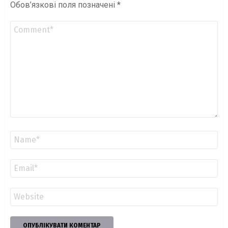
Обов’язкові поля позначені
*
Коментар
*
Ім'я
*
Email
*
Сайт