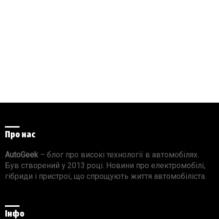
Про нас
AutoGeek
– блог про високі технології в автомобілях.
Був створений у 2013 році. Новини про електромобілі,
гібриди і пристрої, що спрощують життя автомобіліста.
Інфо