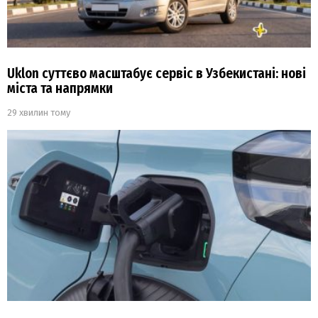
Uklon суттєво масштабує сервіс в Узбекистані: нові
міста та напрямки
29 хвилин тому