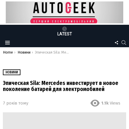
LATEST
FOLLO
S
Menu
US
You are here:
Home
Новини
Эпическая Sila: Mercedes инвестирует в новое поколение батарей для электромобилей
НОВИНИ
Эпическая Sila: Mercedes инвестирует в новое
поколение батарей для электромобилей
7 років тому
1.1k
Views