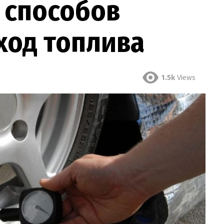
 способов
ход топлива
1.5k
Views