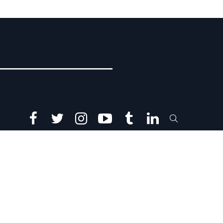
facebook
twitter
instagram
youtube
tumblr
linkedin
SEARCH