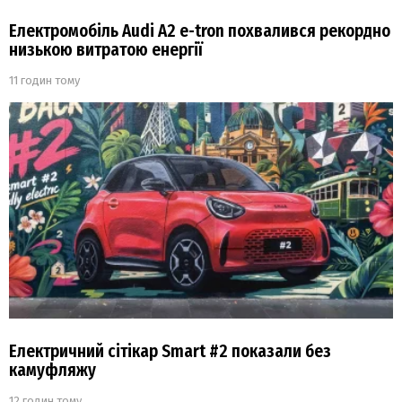
Електромобіль Audi A2 e-tron похвалився рекордно
низькою витратою енергії
11 годин тому
Електричний сітікар Smart #2 показали без
камуфляжу
12 годин тому