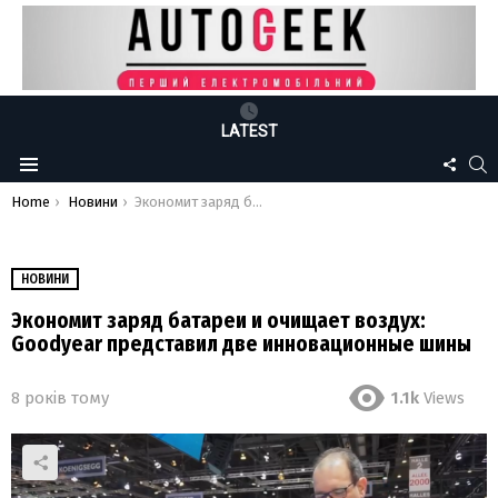
LATEST
FOLLO
S
Menu
US
You are here:
Home
Новини
Экономит заряд батареи и очищает воздух: Goodyear представил две инновационные шины
НОВИНИ
Экономит заряд батареи и очищает воздух:
Goodyear представил две инновационные шины
8 років тому
1.1k
Views