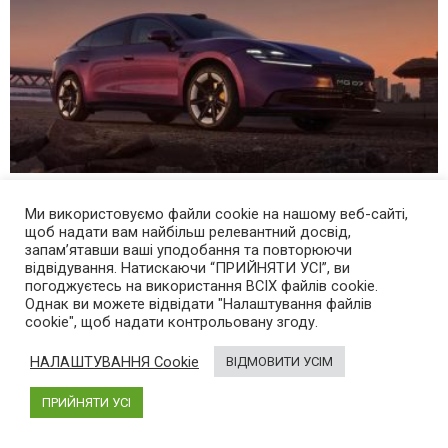
Електромобіль та гібрид: новий ліфтбек MG 07
Ми використовуємо файли cookie на нашому веб-сайті,
показали офіційно
щоб надати вам найбільш релевантний досвід,
запам’ятавши ваші уподобання та повторюючи
13 годин тому
відвідування. Натискаючи “ПРИЙНЯТИ УСІ”, ви
погоджуєтесь на використання ВСІХ файлів cookie.
Однак ви можете відвідати "Налаштування файлів
cookie", щоб надати контрольовану згоду.
НАЛАШТУВАННЯ Cookie
ВІДМОВИТИ УСІМ
ПРИЙНЯТИ УСІ