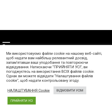
Про нас
Ми використовуємо файли cookie на нашому веб-сайті,
AutoGeek
– блог про високі технології в автомобілях.
щоб надати вам найбільш релевантний досвід,
Був створений у 2013 році. Новини про електромобілі,
запам’ятавши ваші уподобання та повторюючи
відвідування. Натискаючи “ПРИЙНЯТИ УСІ”, ви
гібриди і пристрої, що спрощують життя автомобіліста.
погоджуєтесь на використання ВСІХ файлів cookie.
Однак ви можете відвідати "Налаштування файлів
cookie", щоб надати контрольовану згоду.
Інфо
НАЛАШТУВАННЯ Cookie
ВІДМОВИТИ УСІМ
Про проект
ПРИЙНЯТИ УСІ
Реклама на сайті
Правила використання матеріалів