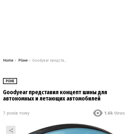
You are here:
Home
Різне
Goodyear представил концепт шины для автономных и летающих автомобилей
РІЗНЕ
Goodyear представил концепт шины для
автономных и летающих автомобилей
7 років тому
1.6k
Views