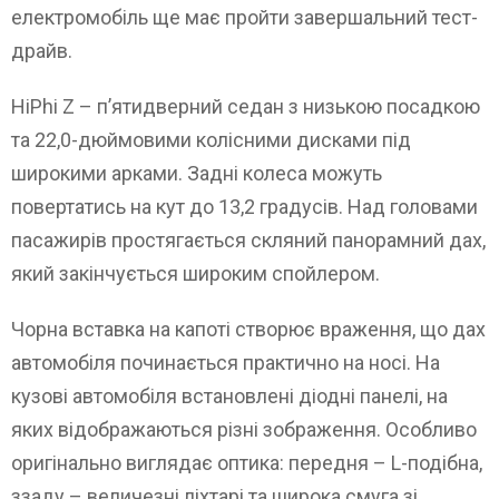
електромобіль ще має пройти завершальний тест-
драйв.
HiPhi Z – п’ятидверний седан з низькою посадкою
та 22,0-дюймовими колісними дисками під
широкими арками. Задні колеса можуть
повертатись на кут до 13,2 градусів. Над головами
пасажирів простягається скляний панорамний дах,
який закінчується широким спойлером.
Чорна вставка на капоті створює враження, що дах
автомобіля починається практично на носі. На
кузові автомобіля встановлені діодні панелі, на
яких відображаються різні зображення. Особливо
оригінально виглядає оптика: передня – L-подібна,
ззаду – величезні ліхтарі та широка смуга зі