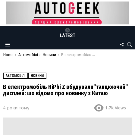
LATEST
FOLLO
S
Menu
US
You are here:
Home
Автомобілі
Новини
В електромобіль HiPhi Z вбудували”танцюючий” дисплей: що відомо про новинку з Китаю
АВТОМОБІЛІ
НОВИНИ
В електромобіль HiPhi Z вбудували”танцюючий”
дисплей: що відомо про новинку з Китаю
4 роки тому
1.7k
Views