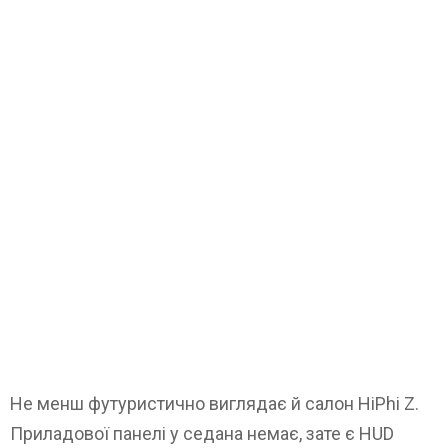
Не менш футуристично виглядає й салон HiPhi Z.
Приладової панелі у седана немає, зате є HUD