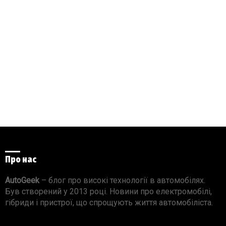
Про нас
AutoGeek
– блог про високі технології в автомобілях.
Був створений у 2013 році. Новини про електромобілі,
гібриди і пристрої, що спрощують життя автомобіліста.