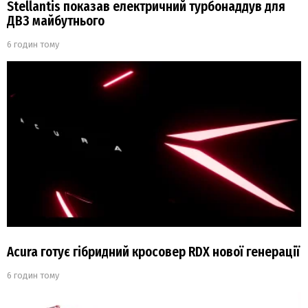
Stellantis показав електричний турбонаддув для
ДВЗ майбутнього
6 годин тому
Acura готує гібридний кросовер RDX нової генерації
6 годин тому