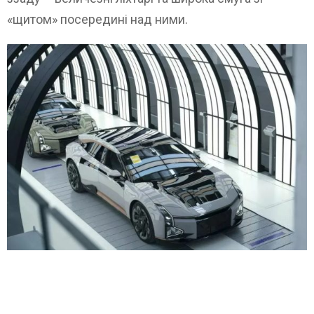
«щитом» посередині над ними.