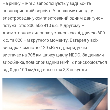
На ринку HiPhi Z запропонують у задньо- та
повнопривідній версіях. У першому випадку
електроседан укомплектований одним двигуном
потужністю 300 або 410 к.с. У другому –
двомоторною силовою установкою віддачею 600
к.с. та 820 Нм крутного моменту. Батарея у всіх
випадках ємністю 120 кВт•год, заряду якої
вистачає на 705 км шляху циклу NEDC. За даними
виробника, повнопривідний HiPhi Z прискорюється
від 0 до 100 км/год всього за 3,8 секунди.