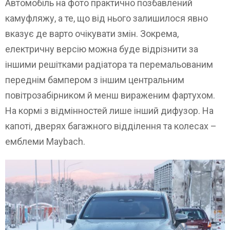
Автомобіль на фото практично позбавлений
камуфляжу, а те, що від нього залишилося явно
вказує де варто очікувати змін. Зокрема,
електричну версію можна буде відрізнити за
іншими решітками радіатора та перемальованим
переднім бампером з іншим центральним
повітрозабірником й менш вираженим фартухом.
На кормі з відмінностей лише інший дифузор. На
капоті, дверях багажного відділення та колесах –
емблеми Maybach.