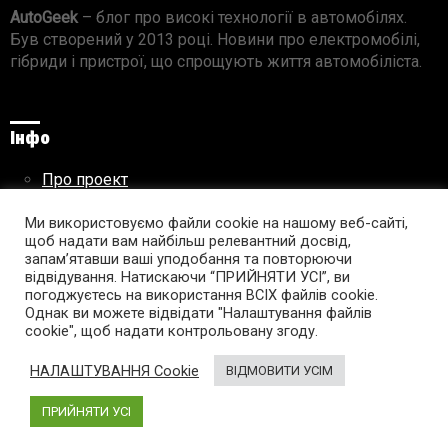
AutoGeek
– блог про високі технології в автомобілях.
Був створений у 2013 році. Новини про електромобілі,
гібриди і пристрої, що спрощують життя автомобіліста.
Інфо
Про проект
Реклама на сайті
Ми використовуємо файли cookie на нашому веб-сайті,
Правила використання матеріалів
щоб надати вам найбільш релевантний досвід,
запам’ятавши ваші уподобання та повторюючи
відвідування. Натискаючи “ПРИЙНЯТИ УСІ”, ви
погоджуєтесь на використання ВСІХ файлів cookie.
Підпишись на AutoGeek!
Однак ви можете відвідати "Налаштування файлів
cookie", щоб надати контрольовану згоду.
facebook
twitter
instagram
youtube
tumblr
linkedin
НАЛАШТУВАННЯ Cookie
ВІДМОВИТИ УСІМ
ПРИЙНЯТИ УСІ