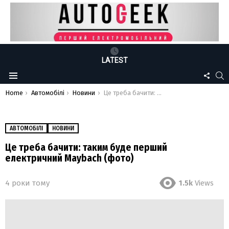
LATEST
FOLLO
S
Menu
US
You are here:
Home
Автомобілі
Новини
Це треба бачити: таким буде перший електричний Maybach (фото)
АВТОМОБІЛІ
НОВИНИ
Це треба бачити: таким буде перший
електричний Maybach (фото)
4 роки тому
1.5k
Views