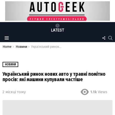
LATEST
FOLLO
S
Menu
US
You are here:
Home
Новини
Український ринок нових авто у травні помітно просів: які машини купували частіше
НОВИНИ
Український ринок нових авто у травні помітно
просів: які машини купували частіше
2 місяці тому
1.1k
Views