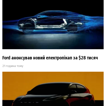
Ford анонсував новий електропікап за $28 тисяч
21 година тому