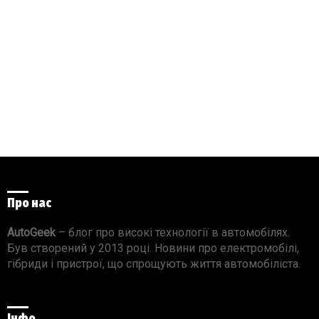
Про нас
AutoGeek
– блог про високі технології в автомобілях.
Був створений у 2013 році. Новини про електромобілі,
гібриди і пристрої, що спрощують життя автомобіліста.
Інфо