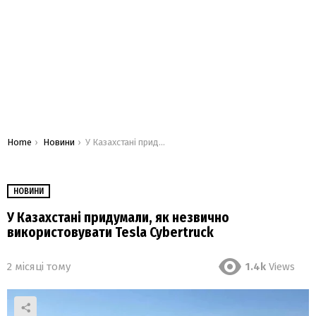
You are here:
Home
Новини
У Казахстані придумали, як незвично використовувати Tesla Cybertruck
НОВИНИ
У Казахстані придумали, як незвично
використовувати Tesla Cybertruck
2 місяці тому
1.4k
Views