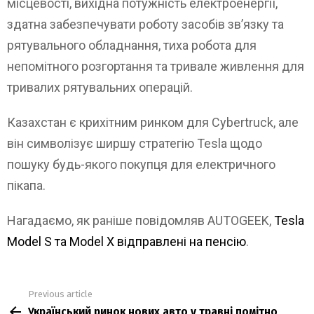
місцевості, вихідна потужність електроенергії,
здатна забезпечувати роботу засобів зв’язку та
рятувального обладнання, тиха робота для
непомітного розгортання та тривале живлення для
тривалих рятувальних операцій.
Казахстан є крихітним ринком для Cybertruck, але
він символізує ширшу стратегію Tesla щодо
пошуку будь-якого покупця для електричного
пікапа.
Нагадаємо, як раніше повідомляв AUTOGEEK,
Tesla
Model S та Model X відправлені на пенсію
.
Previous article
See
Український ринок нових авто у травні помітно
more