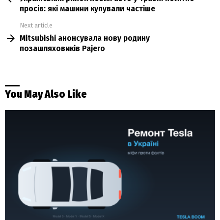
просів: які машини купували частіше
Next article
Mitsubishi анонсувала нову родину
позашляховиків Pajero
You May Also Like