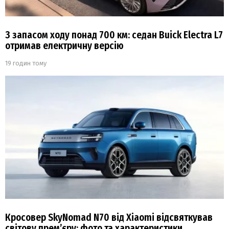
З запасом ходу понад 700 км: седан Buick Electra L7
отримав електричну версію
19 годин тому
Кросовер SkyNomad N70 від Xiaomi відсвяткував
світову прем’єру: фото та характеристики