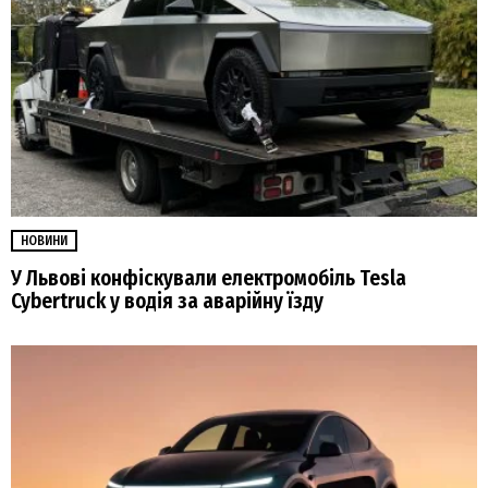
НОВИНИ
У Львові конфіскували електромобіль Tesla
Cybertruck у водія за аварійну їзду