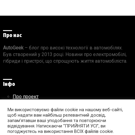
Про нас
AutoGeek
– блог про високі технології в автомобілях.
Був створений у 2013 році. Новини про електромобілі,
гібриди і пристрої, що спрощують життя автомобіліста.
Інфо
Про проект
Реклама на сайті
Ми використовуємо файли cookie на нашому веб-сайті,
Правила використання матеріалів
щоб надати вам найбільш релевантний досвід,
запам’ятавши ваші уподобання та повторюючи
відвідування. Натискаючи “ПРИЙНЯТИ УСІ”, ви
погоджуєтесь на використання ВСІХ файлів cookie.
Підпишись на AutoGeek!