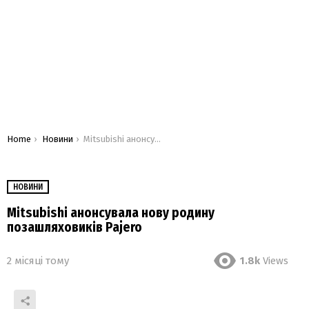
You are here:
Home
Новини
Mitsubishi анонсувала нову родину позашляховиків Pajero
НОВИНИ
Mitsubishi анонсувала нову родину
позашляховиків Pajero
2 місяці тому
1.8k
Views