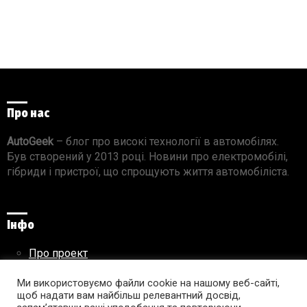
Про нас
AutoGeek
– блог про високі технології в автомобілях.
Був створений у 2013 році. Новини про електромобілі,
гібриди і пристрої, що спрощують життя автомобіліста.
Інфо
Про проект
Реклама на сайті
Правила використання матеріалів
Ми використовуємо файли cookie на нашому веб-сайті,
щоб надати вам найбільш релевантний досвід,