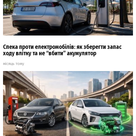
Спека проти електромобілів: як зберегти запас
ходу влітку та не “вбити” акумулятор
місяць тому