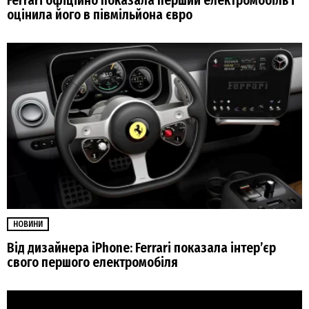
Ferrari офіційно показала перший електромобіль і
оцінила його в півмільйона євро
НОВИНИ
Від дизайнера iPhone: Ferrari показала інтер’єр
свого першого електромобіля