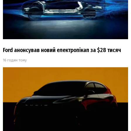
Ford анонсував новий електропікап за $28 тисяч
16 годин тому