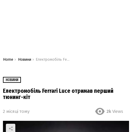
You are here:
Home
Новини
Електромобіль Ferrari Luce отримав перший тюнинг-кіт
НОВИНИ
Електромобіль Ferrari Luce отримав перший
тюнинг-кіт
2 місяці тому
2k
Views