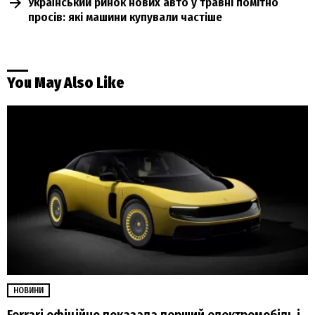
Український ринок нових авто у травні помітно
просів: які машини купували частіше
You May Also Like
НОВИНИ