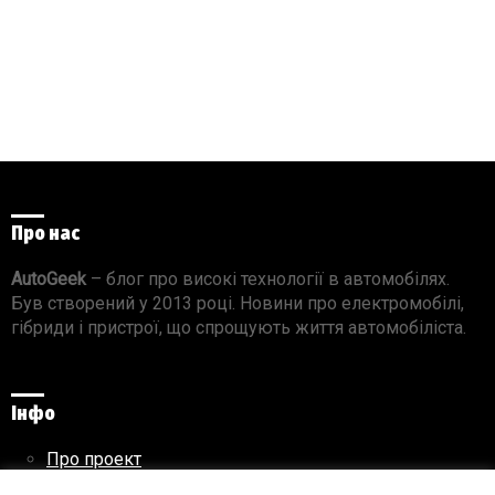
Про нас
AutoGeek
– блог про високі технології в автомобілях.
Був створений у 2013 році. Новини про електромобілі,
гібриди і пристрої, що спрощують життя автомобіліста.
Інфо
Про проект
Реклама на сайті