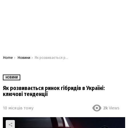
You are here:
Home
Новини
Як розвивається ринок гібридів в Україні: ключові тенденції
НОВИНИ
Як розвивається ринок гібридів в Україні:
ключові тенденції
10 місяців тому
2k
Views