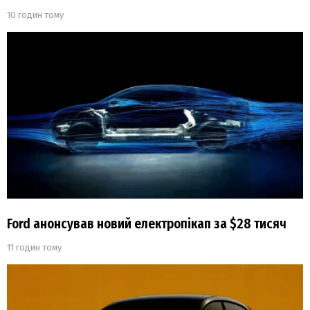
10 годин тому
Ford анонсував новий електропікап за $28 тисяч
11 годин тому