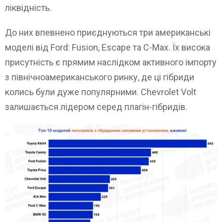
ліквідність.
До них впевнено приєднуються три американські
моделі від Ford: Fusion, Escape та C-Max. Їх висока
присутність є прямим наслідком активного імпорту
з північноамериканського ринку, де ці гібриди
колись були дуже популярними. Chevrolet Volt
залишається лідером серед плагін-гібридів.