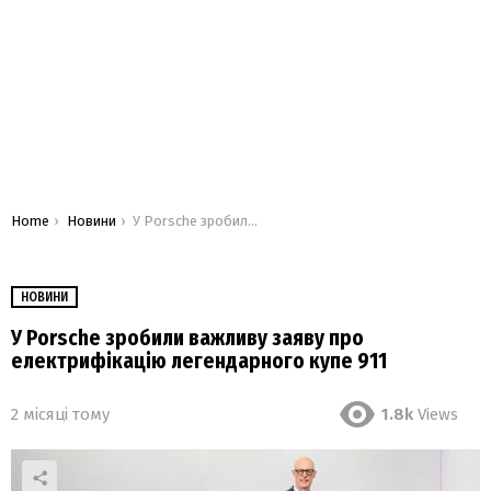
You are here:
Home
Новини
У Porsche зробили важливу заяву про електрифікацію легендарного купе 911
НОВИНИ
У Porsche зробили важливу заяву про
електрифікацію легендарного купе 911
2 місяці тому
1.8k
Views