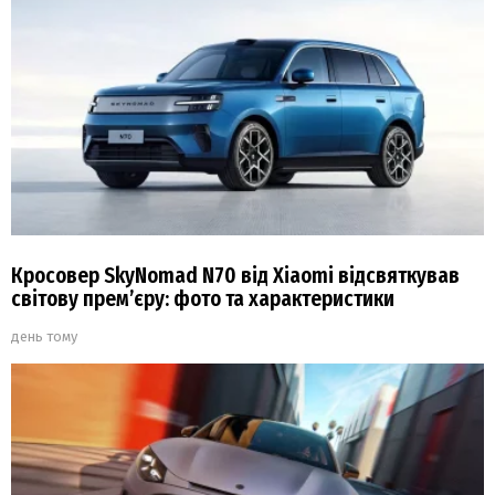
Кросовер SkyNomad N70 від Xiaomi відсвяткував
світову прем’єру: фото та характеристики
день тому