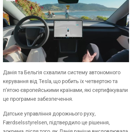
Данія та Бельгія схвалили систему автономного
керування від Tesla, що робить їх четвертою та
п’ятою європейськими країнами, які сертифікували
це програмне забезпечення.
Датське управління дорожнього руху,
Færdselsstyrelsen, підтвердило це рішення,
зокрема, після того, як Данія раніше висловлювала