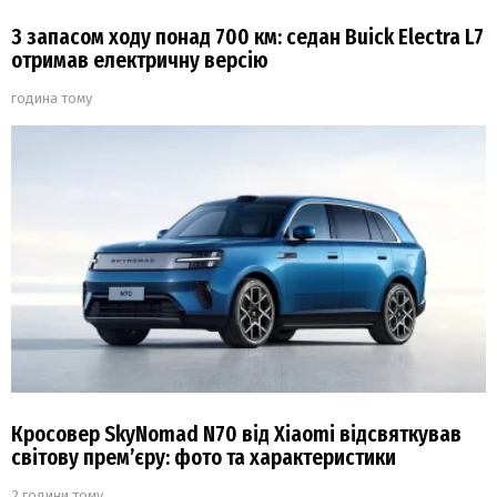
З запасом ходу понад 700 км: седан Buick Electra L7
отримав електричну версію
година тому
Кросовер SkyNomad N70 від Xiaomi відсвяткував
світову прем’єру: фото та характеристики
2 години тому