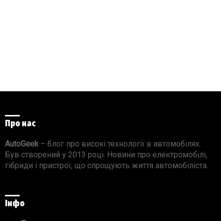
Про нас
AutoGeek
– блог про високі технології в автомобілях.
Був створений у 2013 році. Новини про електромобілі,
гібриди і пристрої, що спрощують життя автомобіліста.
Інфо