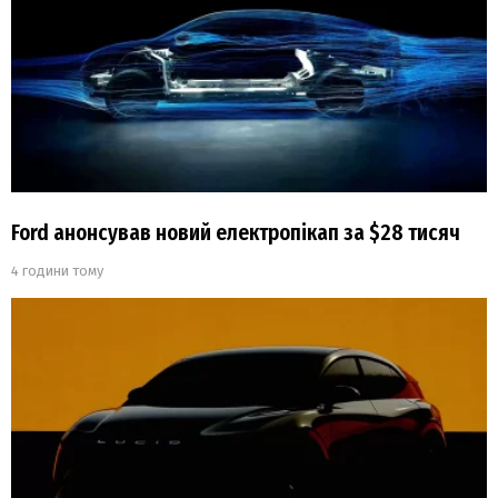
Ford анонсував новий електропікап за $28 тисяч
4 години тому