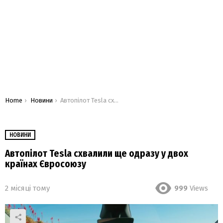
You are here:
Home
Новини
Автопілот Tesla схвалили ще одразу у двох країнах Євросоюзу
НОВИНИ
Автопілот Tesla схвалили ще одразу у двох
країнах Євросоюзу
2 місяці тому
999
Views