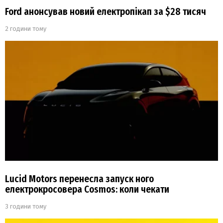
Ford анонсував новий електропікап за $28 тисяч
2 години тому
Lucid Motors перенесла запуск ного
електрокросовера Cosmos: коли чекати
3 години тому