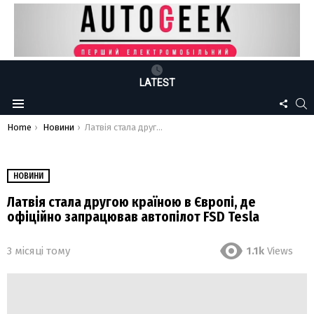
LATEST
FOLLO
S
Menu
US
You are here:
Home
Новини
Латвія стала другою країною в Європі, де офіційно запрацював автопілот FSD Tesla
НОВИНИ
Латвія стала другою країною в Європі, де
офіційно запрацював автопілот FSD Tesla
3 місяці тому
1.1k
Views