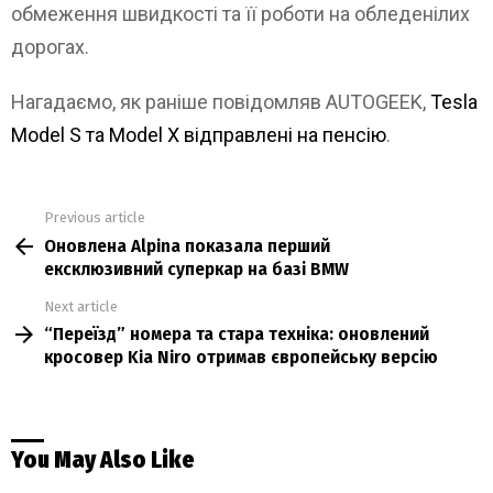
обмеження швидкості та її роботи на обледенілих
дорогах.
Нагадаємо, як раніше повідомляв AUTOGEEK,
Tesla
Model S та Model X відправлені на пенсію
.
Previous article
See
Оновлена Alpina показала перший
more
ексклюзивний суперкар на базі BMW
Next article
“Переїзд” номера та стара техніка: оновлений
кросовер Kia Niro отримав європейську версію
You May Also Like