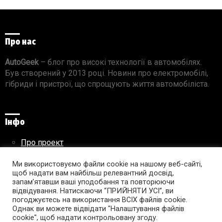
Про нас
AutoGeek
– блог про високі технології в автомобілях.
Був створений у 2013 році. Новини про електромобілі,
гібриди і пристрої, що спрощують життя автомобіліста.
Інфо
Про проект
Реклама на сайті
Ми використовуємо файли cookie на нашому веб-сайті,
Правила використання матеріалів
щоб надати вам найбільш релевантний досвід,
запам’ятавши ваші уподобання та повторюючи
відвідування. Натискаючи “ПРИЙНЯТИ УСІ”, ви
погоджуєтесь на використання ВСІХ файлів cookie.
Підпишись на AutoGeek!
Однак ви можете відвідати "Налаштування файлів
cookie", щоб надати контрольовану згоду.
facebook
twitter
instagram
youtube
tumblr
linkedin