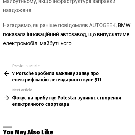
майбутньому, якщо інфраструктура заправки
наздожене.
Нагадаємо, як раніше повідомляв AUTOGEEK,
BMW
показала інноваційний автозавод, що випускатиме
електромобілі майбутнього
.
Previous article
See
У Porsche зробили важливу заяву про
more
електрифікацію легендарного купе 911
Next article
Фокус на прибутку: Polestar зупиняє створення
електричного спорткара
You May Also Like