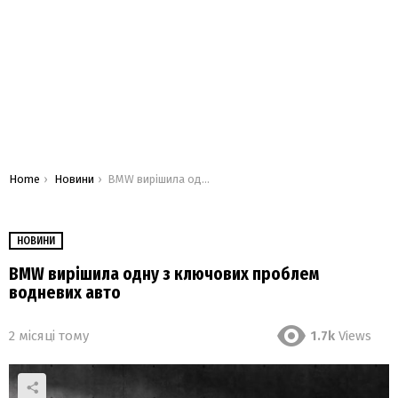
You are here:
Home
Новини
BMW вирішила одну з ключових проблем водневих авто
НОВИНИ
BMW вирішила одну з ключових проблем
водневих авто
2 місяці тому
1.7k
Views