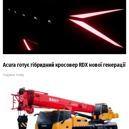
Acura готує гібридний кросовер RDX нової генерації
година тому