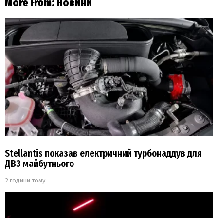
More From:
Новини
Stellantis показав електричний турбонаддув для
ДВЗ майбутнього
2 години тому