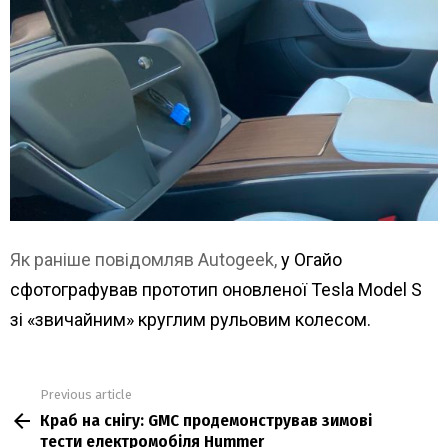
Як раніше повідомляв Autogeek,
у Огайо
сфотографував прототип оновленої Tesla Model S
зі «звичайним» круглим рульовим колесом.
Previous article
See
Краб на снігу: GMC продемонстрував зимові
more
тести електромобіля Hummer