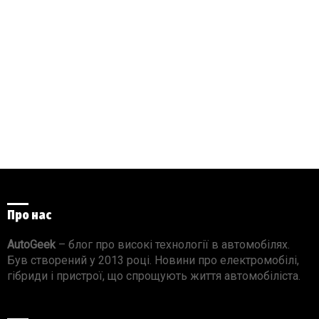
Про нас
AutoGeek
– блог про високі технології в автомобілях.
Був створений у 2013 році. Новини про електромобілі,
гібриди і пристрої, що спрощують життя автомобіліста.