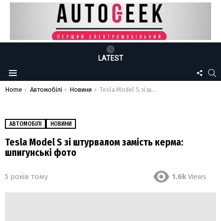
LATEST
FOLLO
S
Menu
US
You are here:
Home
Автомобілі
Новини
Tesla Model S зі штурвалом замість керма: шпигунські фото
АВТОМОБІЛІ
НОВИНИ
Tesla Model S зі штурвалом замість керма:
шпигунські фото
5 років тому
1.6k
Views