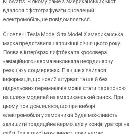
Kilowatts. В якому саме з американських міст
вдалося сфотографувати оновлений
електромобіль, не повідомляється.
Оновлені Tesla Model S та Model X американська
марка представила наприкінці січня цього року.
Поява в інтер’єрах лифтбека та кросовера
«авіаційного» керма викликала неординарну
реакцію у соцмережах. Пізніше з’явилася
інформація, що новий штурвал та ще й без
підрульових перемикачів може стати перепоною
на шляху моделей на американський ринок. При
цьому повідомлялося, що при виборі
електромобіля у замовників буде можливість
залишити традиційне кермо, але у конфігураторі на
сайті Tesla такої можливості поки немає.