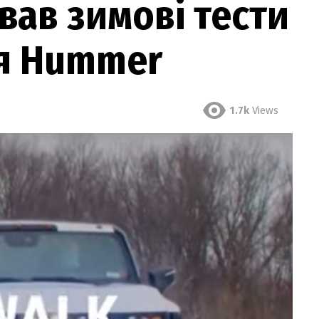
ав зимові тести
я Hummer
1.7k
Views