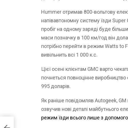
Hummer отримав 800-вольтову елект
напівавтономну систему їзди Super
пробіг на одному заряді буде більшим
маси позначку в 100 км/год він дол
потрібно перейти в режим Watts to F
вивільнить всі 1 000 к.с.
Цієї осені клієнтам GMC варто чекат
почнеться повноцінне виробництво е
995 доларів.
Як раніше повідомляв Autogeek, GM 
озвучив нові деталі майбутнього е
режим їзди всього лише з допомого
 в