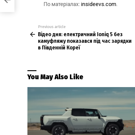
По матеріалах:
insideevs.com
.
Previous article
See
Відео дня: електричний Ioniq 5 без
more
камуфляжу показався під час зарядки
в Південній Кореї
You May Also Like