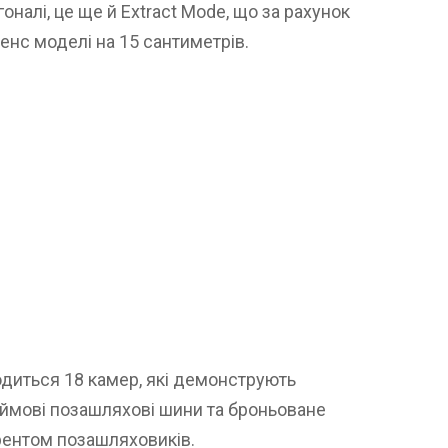
оналі, це ще й Extract Mode, що за рахунок
енс моделі на 15 сантиметрів.
одиться 18 камер, які демонструють
юймові позашляхові шини та броньоване
рентом позашляховиків.