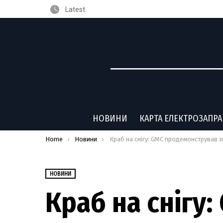
Latest
НОВИНИ
КАРТА ЕЛЕКТРОЗАПР
You are here:
Home
Новини
Краб на снігу: GMC продемонстрував зимові тести електромобіля Humm
НОВИНИ
Краб на снігу: