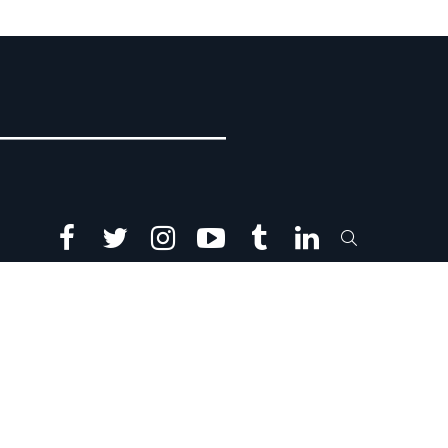
facebook
twitter
instagram
youtube
tumblr
linkedin
SEARCH