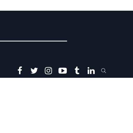
facebook
twitter
instagram
youtube
tumblr
linkedin
SEARCH