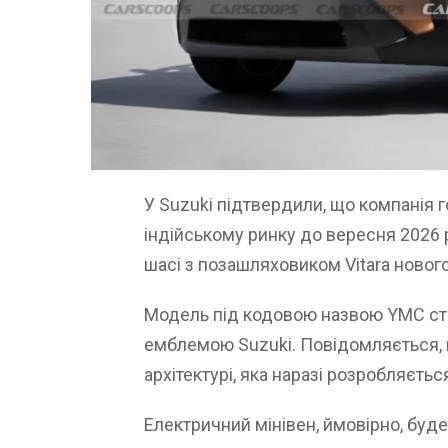
У Suzuki підтвердили, що компанія г
індійському ринку до вересня 2026 
шасі з позашляховиком Vitara нового
Модель під кодовою назвою YMC с
емблемою Suzuki. Повідомляється, 
архітектурі, яка наразі розробляєтьс
Електричний мінівен, ймовірно, буд