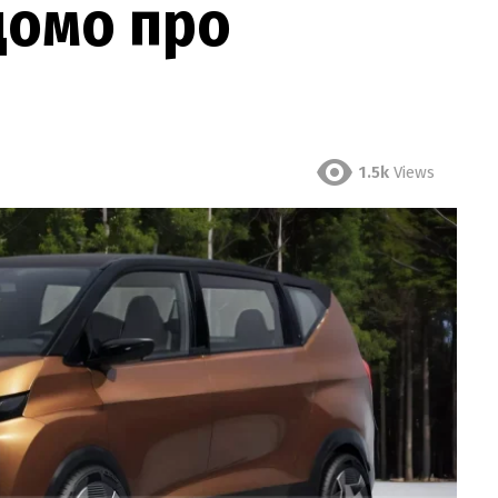
ідомо про
1.5k
Views