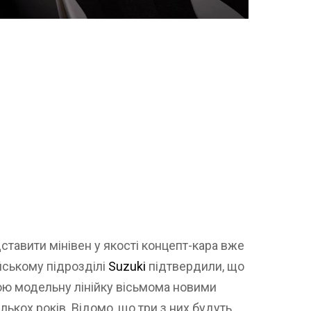
тавити мінівен у якості концепт-кара вже
ійському підрозділі
Suzuki
підтвердили, що
ю модельну лінійку вісьмома новими
ькох років. Відомо, що три з них будуть