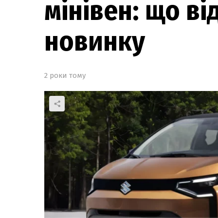
мінівен: що в
новинку
2 роки тому