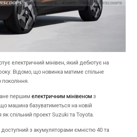
отує електричний мінівен, який дебютує на
року. Відомо, що новинка матиме спільне
 покоління.
тане першим
електричним мінівеном
з
що машина базуватиметься на новій
я як спільний проект Suzuki та Toyota.
е доступний з акумуляторами ємністю 40 та