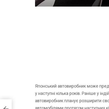
Японський автовиробник може предс
у наступні кілька років. Раніше у інд
автовиробник планує розширити сво
автомобілями протягом наступних кіл