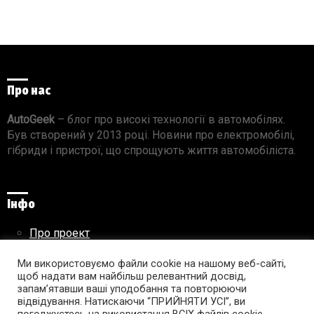
Про нас
AutoGeek
– блог про високі технології в автомобілях.
Був створений у 2013 році. Новини про електромобілі,
гібриди і пристрої, що спрощують життя автомобіліста.
Інфо
Про проект
Реклама на сайті
Ми використовуємо файли cookie на нашому веб-сайті,
Правила використання матеріалів
щоб надати вам найбільш релевантний досвід,
запам’ятавши ваші уподобання та повторюючи
відвідування. Натискаючи “ПРИЙНЯТИ УСІ”, ви