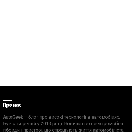
Про нас
AutoGeek
– блог про високі технології в автомобілях.
Був створений у 2013 році. Новини про електромобілі,
гібриди і пристрої, що спрощують життя автомобіліста.