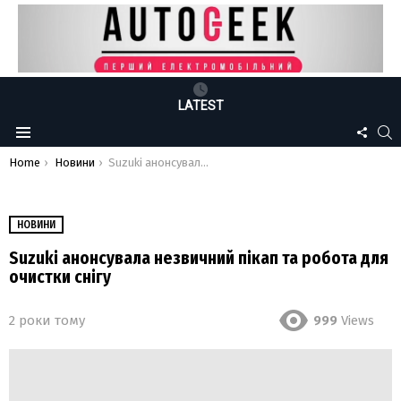
LATEST
FOLLO
S
Menu
US
You are here:
Home
Новини
Suzuki анонсувала незвичний пікап та робота для очистки снігу
НОВИНИ
Suzuki анонсувала незвичний пікап та робота для
очистки снігу
2 роки тому
999
Views