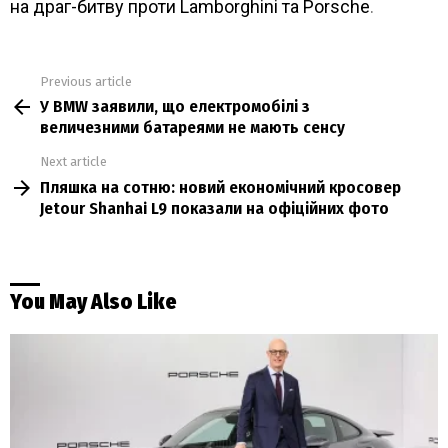
на драг-битву проти Lamborghini та Porsche
.
Previous article
See
У BMW заявили, що електромобілі з
more
величезними батареями не мають сенсу
Next article
Пляшка на сотню: новий економічний кросовер
Jetour Shanhai L9 показали на офіційних фото
You May Also Like