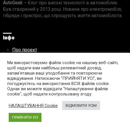
AutoGeek
– блог про високі технології в автомобілях.
Був створений у 2013 році. Новини про електромобілі,
гібриди і пристрої, що спрощують життя автомобіліста.
Інфо
Про проект
Реклама на сайті
Правила використання матеріалів
Ми використовуємо файли cookie на нашому веб-сайті,
щоб надати вам найбільш релевантний досвід,
запам’ятавши ваші уподобання та повторюючи
відвідування. Натискаючи “ПРИЙНЯТИ УСІ”, ви
погоджуєтесь на використання ВСІХ файлів cookie.
Підпишись на AutoGeek!
Однак ви можете відвідати "Налаштування файлів
cookie", щоб надати контрольовану згоду.
facebook
twitter
instagram
youtube
tumblr
linkedin
НАЛАШТУВАННЯ Cookie
ВІДМОВИТИ УСІМ
ПРИЙНЯТИ УСІ