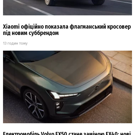
Xiaomi офіційно показала флагманський кросовер
під новим суббрендом
13 годин тому
Електромобіль Volvo EX50 стане заміною EX40: нові