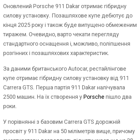
Оновлений Porsche 911 Dakar отримає гібридну
силову установку. Позашляхове купе дебютує до
кінця 2025 року і також буде випущено обмеженим
тиражем. Очевидно, варто чекати перегляду
стандартного оснащення і, можливо, поліпшення
розгінних і позашляхових характеристик.
За даними британського Autocar, рестайлінгове
купе отримає гібридну силову установку від 911
Carrera GTS. Перша партія 911 Dakar налічувала
2500 машин. На їх створення у
Porsche
пішло два
роки.
У порівнянні з базовим Carrera GTS дорожній
просвіт у 911 Dakar на 50 міліметрів вище, причому