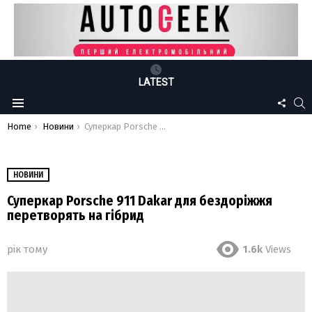
LATEST
FOLLO
S
Menu
US
You are here:
Home
Новини
Суперкар Porsche 911 Dakar для бездоріжжя перетворять на гібрид
НОВИНИ
Суперкар Porsche 911 Dakar для бездоріжжя
перетворять на гібрид
рік тому
1.6k
Views