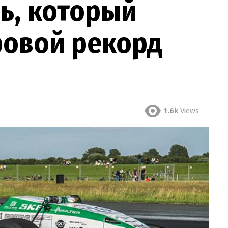
ь, который
ровой рекорд
1.6k
Views