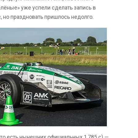
лёные» уже успели сделать запись в
с, но праздновать пришлось недолго.
о есть нынешних официальных 1,785 с) —