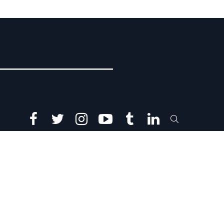
facebook
twitter
instagram
youtube
tumblr
linkedin
SEARCH