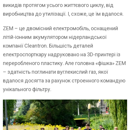
викидів протягом усього життєвого циклу, від
виробництва до утилізації. І, схоже, це їм вдалося.
ZEM – це двомісний електромобіль, оснащений
літій-іонним акумулятором нідерландської
компанії Cleantron. Більшість деталей
електроспорткару надруковано на 3D-принтері із
переробленого пластику. Але головна «фішка» ZEM
– здатність поглинати вуглекислий газ, якої
вдалося досягта за рахунок строенного командую
унікального фільтру.