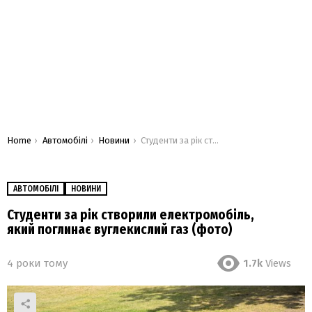
You are here:
Home
Автомобілі
Новини
Студенти за рік створили електромобіль, який поглинає вуглекислий газ (фото)
АВТОМОБІЛІ
НОВИНИ
Студенти за рік створили електромобіль,
який поглинає вуглекислий газ (фото)
4 роки тому
1.7k
Views