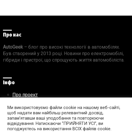
Про нас
AutoGeek
– блог про високі технології в автомобілях.
Був створений у 2013 році. Новини про електромобілі,
гібриди і пристрої, що спрощують життя автомобіліста.
Інфо
Про проект
Реклама на сайті
Ми використовуємо файли cookie на нашому веб-сайті,
Правила використання матеріалів
щоб надати вам найбільш релевантний досвід,
запам’ятавши ваші уподобання та повторюючи
відвідування. Натискаючи “ПРИЙНЯТИ УСІ”, ви
погоджуєтесь на використання ВСІХ файлів cookie.
Підпишись на AutoGeek!