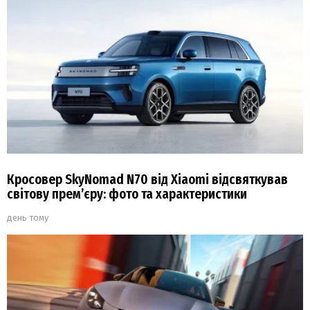
Кросовер SkyNomad N70 від Xiaomi відсвяткував
світову прем’єру: фото та характеристики
день тому