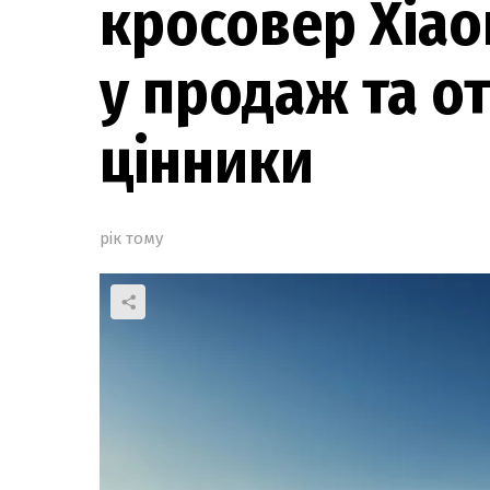
кросовер Xiao
у продаж та о
цінники
рік тому