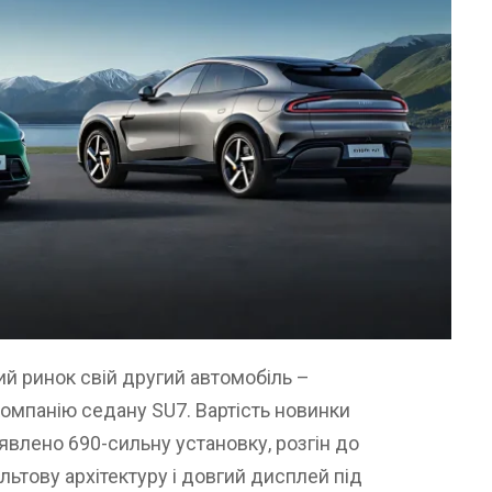
ий ринок свій другий автомобіль –
омпанію седану SU7. Вартість новинки
аявлено 690-сильну установку, розгін до
ольтову архітектуру і довгий дисплей під