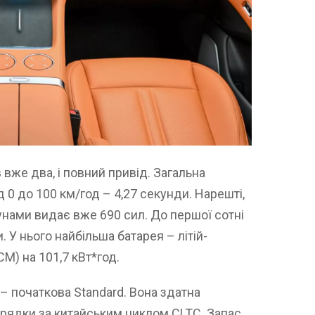
 вже два, і повний привід. Загальна
д 0 до 100 км/год – 4,27 секунди. Нарешті,
нами видає вже 690 сил. До першої сотні
. У нього найбільша батарея – літій-
M) на 101,7 кВт*год.
– початкова Standard. Вона здатна
зарядки за китайським циклом CLTC. Запас