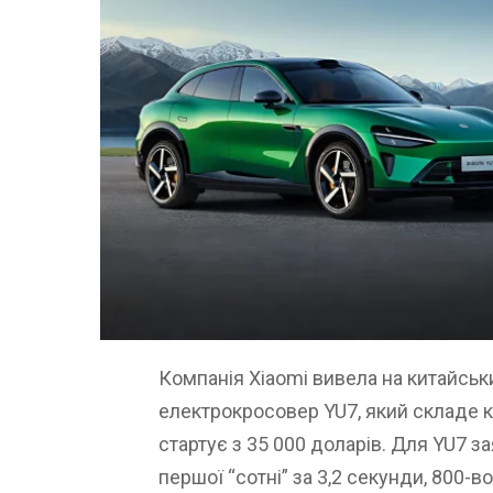
Компанія Xiaomi вивела на китайськ
електрокросовер YU7, який складе к
стартує з 35 000 доларів. Для YU7 з
першої “сотні” за 3,2 секунди, 800-в