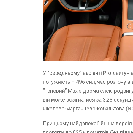
У “середньому” варіанті Pro двигунів
потужність – 496 сил, час розгону ві
“топовий” Max з двома електродвигу
він може розігнатися за 3,23 секунди
нікелево-марганцево-кобальтова (NC
При цьому найдалекобійніша версія 
проїхати до 835 кілометрів без під