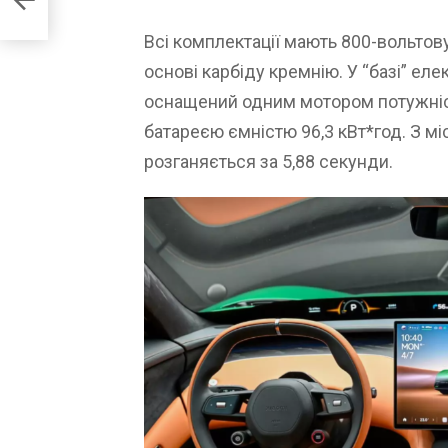
Всі комплектації мають 800-вольтову
основі карбіду кремнію. У “базі” ел
оснащений одним мотором потужністю
батареєю ємністю 96,3 кВт*год. З мі
розганяється за 5,88 секунди.