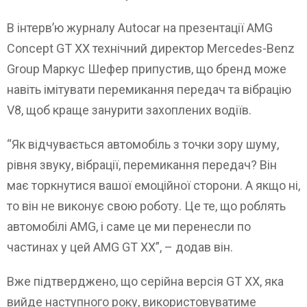
В інтерв’ю журналу Autocar на презентації AMG
Concept GT XX технічний директор Mercedes-Benz
Group Маркус Шефер припустив, що бренд може
навіть імітувати перемикання передач та вібрацію
V8, щоб краще занурити захоплених водіїв.
“Як відчувається автомобіль з точки зору шуму,
рівня звуку, вібрації, перемикання передач? Він
має торкнутися вашої емоційної сторони. А якщо ні,
то він не виконує свою роботу. Це те, що роблять
автомобілі AMG, і саме це ми перенесли по
частинах у цей AMG GT XX”, – додав він.
Вже підтверджено, що серійна версія GT XX, яка
вийде наступного року, використовуватиме