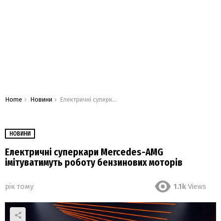
You are here:
Home
Новини
Електричні суперкари Mercedes-AMG імітуватимуть роботу бензинових моторів
НОВИНИ
Електричні суперкари Mercedes-AMG
імітуватимуть роботу бензинових моторів
рік тому
1.1k
Views