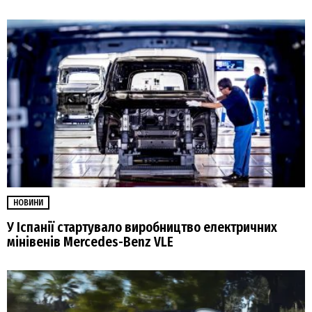
НОВИНИ
У Іспанії стартувало виробництво електричних
мінівенів Mercedes-Benz VLE