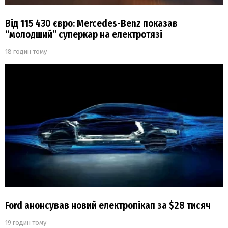
Від 115 430 євро: Mercedes-Benz показав
“молодший” суперкар на електротязі
18 годин тому
Ford анонсував новий електропікап за $28 тисяч
19 годин тому