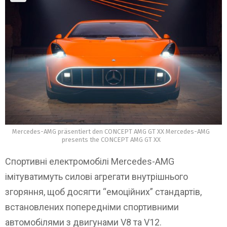
Mercedes-AMG präsentiert den CONCEPT AMG GT XX Mercedes-AMG
presents the CONCEPT AMG GT XX
Спортивні електромобілі Mercedes-AMG
імітуватимуть силові агрегати внутрішнього
згоряння, щоб досягти “емоційних” стандартів,
встановлених попередніми спортивними
автомобілями з двигунами V8 та V12.