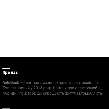
Про нас
AutoGeek
– блог про високі технології в автомобілях.
Був створений у 2013 році. Новини про електромобілі,
гібриди і пристрої, що спрощують життя автомобіліста.