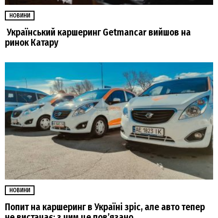
НОВИНИ
Український каршеринг Getmancar вийшов на
ринок Катару
НОВИНИ
Попит на каршеринг в Україні зріс, але авто тепер
не вистачає: з чим це пов’язано