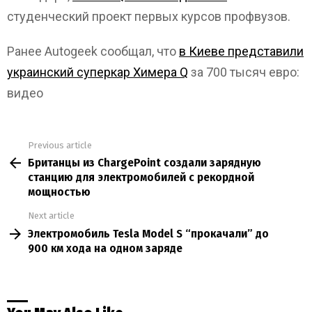
студенческий проект первых курсов профвузов.
Ранее Autogeek сообщал, что
в Киеве представили
украинский суперкар Химера Q
за 700 тысяч евро:
видео
Previous article
See
Британцы из ChargePoint создали зарядную
more
станцию для электромобилей с рекордной
мощностью
Next article
Электромобиль Tesla Model S “прокачали” до
900 км хода на одном заряде