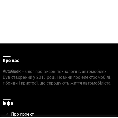
Про нас
AutoGeek
– блог про високі технології в автомобілях.
Був створений у 2013 році. Новини про електромобілі,
гібриди і пристрої, що спрощують життя автомобіліста.
Інфо
Про проект