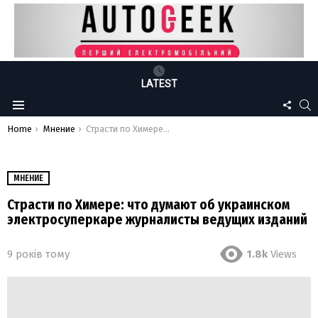
LATEST
FOLLO
S
Menu
US
You are here:
Home
Мнение
Страсти по Химере: что думают об украинском электросуперкаре журналисты ведущих изданий
МНЕНИЕ
Страсти по Химере: что думают об украинском
электросуперкаре журналисты ведущих изданий
9 років тому
1.8k
Views