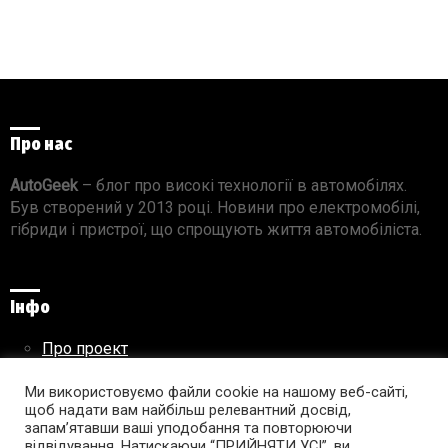
Про нас
AutoGeek
– блог про високі технології в автомобілях.
Був створений у 2013 році. Новини про електромобілі,
гібриди і пристрої, що спрощують життя автомобіліста.
Інфо
Про проект
Реклама на сайті
Правила використання матеріалів
Ми використовуємо файли cookie на нашому веб-сайті,
щоб надати вам найбільш релевантний досвід,
запам’ятавши ваші уподобання та повторюючи
відвідування. Натискаючи “ПРИЙНЯТИ УСІ”, ви