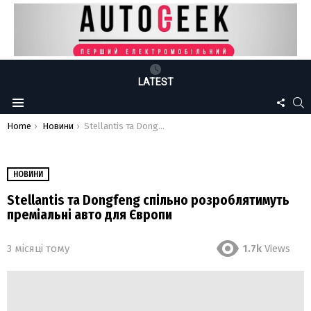
LATEST
FOLLO
S
Menu
US
You are here:
Home
Новини
Stellantis та Dongfeng спільно розроблятимуть преміальні авто для Європи
НОВИНИ
Stellantis та Dongfeng спільно розроблятимуть
преміальні авто для Європи
3 місяці тому
1.7k
Views