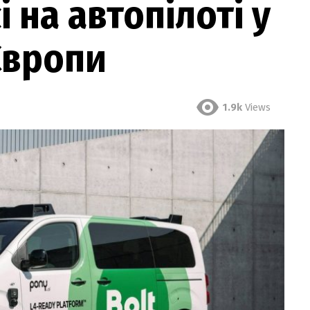
і на автопілоті у
 Європи
1.9k
Views