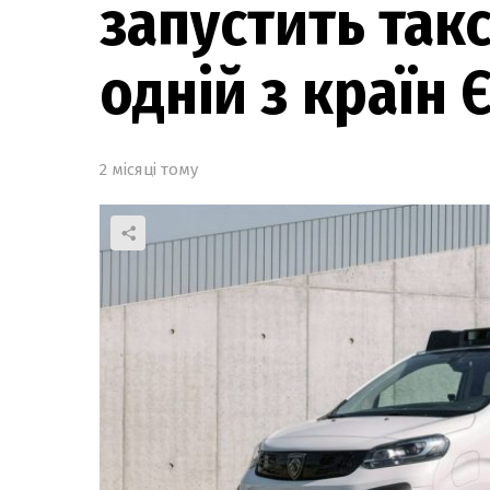
запустить такс
одній з країн
2 місяці тому