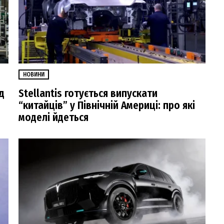
НОВИНИ
д
Stellantis готується випускати
“китайців” у Північній Америці: про які
моделі йдеться