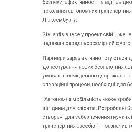
безпеки, ефективності та відповід
покоління автономних транспортних 
Люксембургу.
Stellantis внесе у проект свій інжен
надавши середньорозмірний фургон,
Партнери зараз активно готуються д
до тестування нових безпілотних авт
умовах повсякденного дорожнього ру
операційні процеси, необхідні для б
“Автономна мобільність може зроби
вигідним для клієнтів. Розроблені Ste
створені для забезпечення гнучких 
транспортних засобів “, – зазначив 