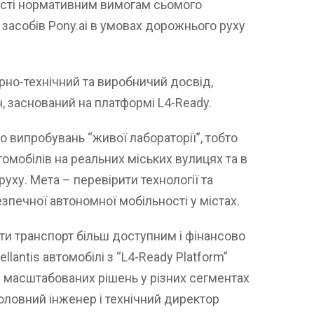
ності нормативним вимогам сьомого
засобів Pony.ai в умовах дорожнього руху
ерно-технічний та виробничий досвід,
 заснований на платформі L4-Ready.
о випробувань “живої лабораторії”, тобто
омобілів на реальних міських вулицях та в
ху. Мета – перевірити технології та
езпечної автономної мобільності у містах.
ти транспорт більш доступним і фінансово
llantis автомобілі з “L4-Ready Platform”
і масштабованих рішень у різних сегментах
головний інженер і технічний директор