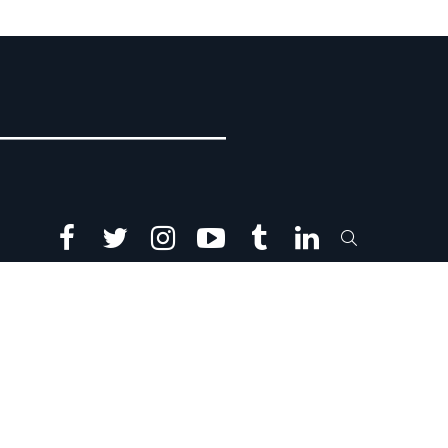
facebook
twitter
instagram
youtube
tumblr
linkedin
SEARCH