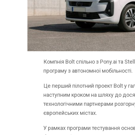
Компнія Bolt спільно з Pony.ai та Ste
програму з автономної мобільності.
Це перший пілотний проект Bolt у галу
наступним кроком на шляху до досяг
технологічними партнерами розгорну
європейських містах.
У рамках програми тестування основ