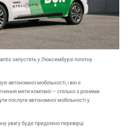
llantis запустять у Люксембурзі пілотну
зі автономної мобільності, і він є
нення мети компанії – спільно з різними
ти послуги автономної мобільності у
ну увагу буде приділено перевірці