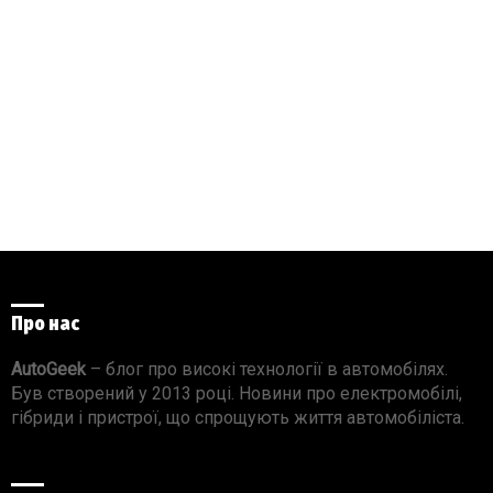
Про нас
AutoGeek
– блог про високі технології в автомобілях.
Був створений у 2013 році. Новини про електромобілі,
гібриди і пристрої, що спрощують життя автомобіліста.