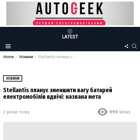
LATEST
FOLLO
S
Menu
US
You are here:
Home
Новини
Stellantis планує зменшити вагу батарей електромобілів вдвічі: названа мета
НОВИНИ
Stellantis планує зменшити вагу батарей
електромобілів вдвічі: названа мета
2 роки тому
999
Views