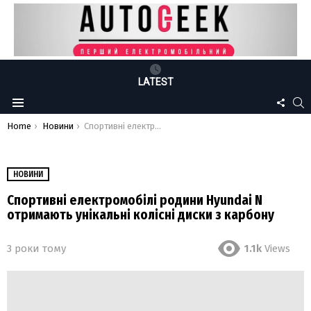
LATEST
FOLLO
S
Menu
US
You are here:
Home
Новини
Спортивні електромобілі родини Hyundai N отримають унікальні колісні диски з карбону
НОВИНИ
Спортивні електромобілі родини Hyundai N
отримають унікальні колісні диски з карбону
3 роки тому
1.1k
Views