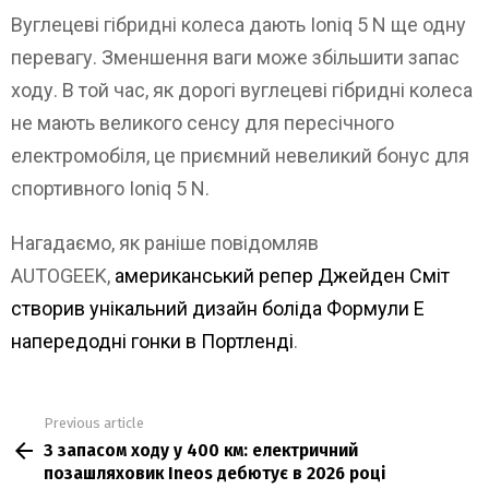
Вуглецеві гібридні колеса дають Ioniq 5 N ще одну
перевагу. Зменшення ваги може збільшити запас
ходу. В той час, як дорогі вуглецеві гібридні колеса
не мають великого сенсу для пересічного
електромобіля, це приємний невеликий бонус для
спортивного Ioniq 5 N.
Нагадаємо, як раніше повідомляв
AUTOGEEK,
американський репер Джейден Сміт
створив унікальний дизайн боліда Формули Е
напередодні гонки в Портленді
.
Previous article
See
З запасом ходу у 400 км: електричний
more
позашляховик Ineos дебютує в 2026 році