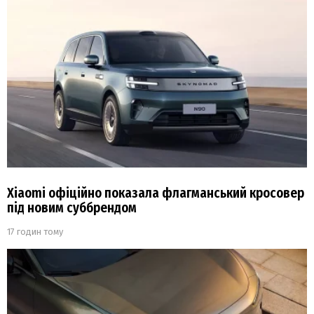
Xiaomi офіційно показала флагманський кросовер
під новим суббрендом
17 годин тому