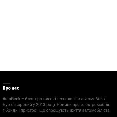
Про нас
AutoGeek
– блог про високі технології в автомобілях.
Був створений у 2013 році. Новини про електромобілі,
гібриди і пристрої, що спрощують життя автомобіліста.