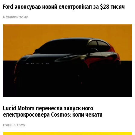
Ford анонсував новий електропікап за $28 тисяч
6 хвилин тому
Lucid Motors перенесла запуск ного
електрокросовера Cosmos: коли чекати
година тому