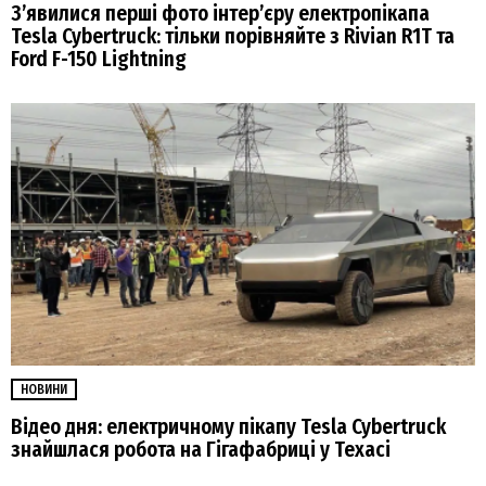
Зʼявилися перші фото інтерʼєру електропікапа
Tesla Cybertruck: тільки порівняйте з Rivian R1T та
Ford F-150 Lightning
НОВИНИ
Відео дня: електричному пікапу Tesla Cybertruck
знайшлася робота на Гігафабриці у Техасі