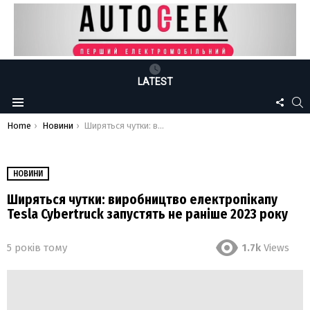
LATEST
FOLLO
S
Menu
US
You are here:
Home
Новини
Ширяться чутки: виробництво електропікапу Tesla Cybertruck запустять не раніше 2023 року
НОВИНИ
Ширяться чутки: виробництво електропікапу
Tesla Cybertruck запустять не раніше 2023 року
5 років тому
1.7k
Views