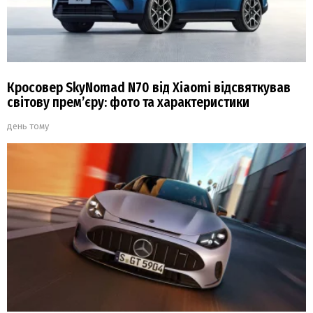
Кросовер SkyNomad N70 від Xiaomi відсвяткував
світову прем’єру: фото та характеристики
день тому