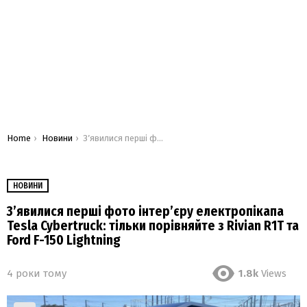
You are here:
Home
Новини
Зʼявилися перші фото інтерʼєру електропікапа Tesla Cybertruck: тільки порівняйте з Rivian R1T та Ford F-150 Lightning
НОВИНИ
Зʼявилися перші фото інтерʼєру електропікапа
Tesla Cybertruck: тільки порівняйте з Rivian R1T та
Ford F-150 Lightning
4 роки тому
1.8k
Views