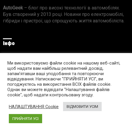
AutoGeek
– блог про високі технології в автомобілях.
Був створений у 2013 році. Новини про електромобілі,
гібриди і пристрої, що спрощують життя автомобіліста.
Інфо
Про проект
Реклама на сайті
Ми використовуємо файли cookie на нашому веб-сайті,
Правила використання матеріалів
щоб надати вам найбільш релевантний досвід,
запам’ятавши ваші уподобання та повторюючи
відвідування. Натискаючи “ПРИЙНЯТИ УСІ”, ви
погоджуєтесь на використання ВСІХ файлів cookie.
Однак ви можете відвідати "Налаштування файлів
Підпишись на AutoGeek!
cookie", щоб надати контрольовану згоду.
facebook
twitter
instagram
youtube
tumblr
linkedin
НАЛАШТУВАННЯ Cookie
ВІДМОВИТИ УСІМ
ПРИЙНЯТИ УСІ