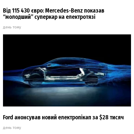
Від 115 430 євро: Mercedes-Benz показав
“молодший” суперкар на електротязі
день тому
Ford анонсував новий електропікап за $28 тисяч
день тому