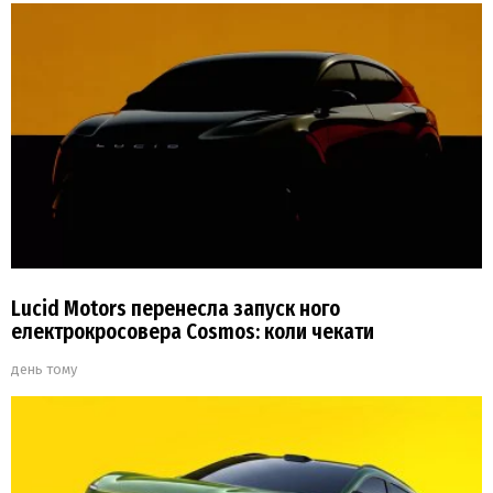
Lucid Motors перенесла запуск ного
електрокросовера Cosmos: коли чекати
день тому