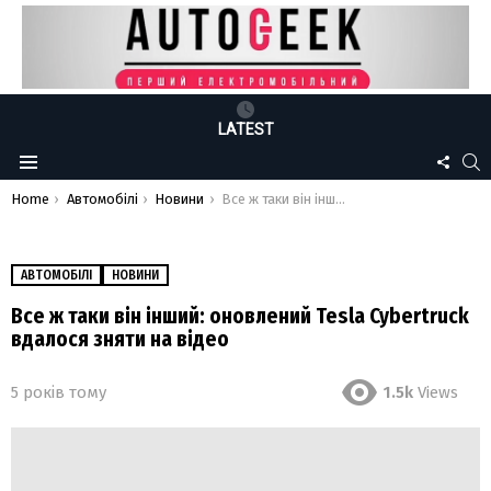
LATEST
FOLLO
S
Menu
US
You are here:
Home
Автомобілі
Новини
Все ж таки він інший: оновлений Tesla Cybertruck вдалося зняти на відео
АВТОМОБІЛІ
НОВИНИ
Все ж таки він інший: оновлений Tesla Cybertruck
вдалося зняти на відео
5 років тому
1.5k
Views