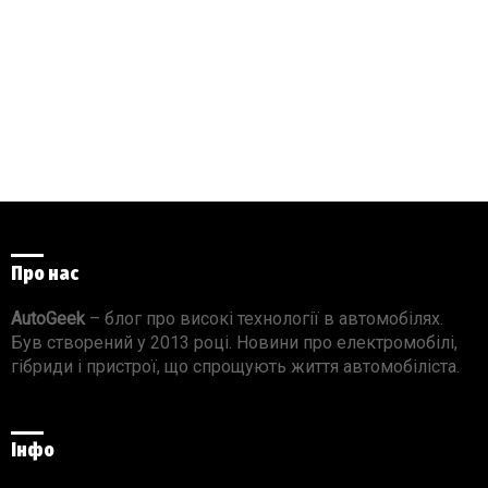
Про нас
AutoGeek
– блог про високі технології в автомобілях.
Був створений у 2013 році. Новини про електромобілі,
гібриди і пристрої, що спрощують життя автомобіліста.
Інфо