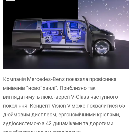
Компанія Mercedes-Benz показала провісника
мінівенів “нової хвилі”. Приблизно так
виглядатимуть люкс-версії V-Class наступного
покоління. Концепт Vision V може похвалитися 65-
дюймовим дисплеєм, ергономічними кріслами,
аудіосистемою з 42 динаміками та дорогими