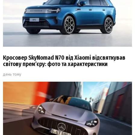
Кросовер SkyNomad N70 від Xiaomi відсвяткував
світову прем’єру: фото та характеристики
день тому