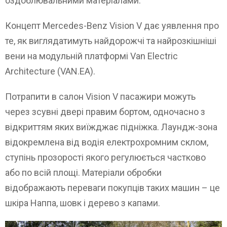
оздоблювальними матеріалами.
Концепт Mercedes-Benz Vision V дає уявлення про
те, як виглядатимуть найдорожчі та найрозкішніші
вени на модульній платформі Van Electric
Architecture (VAN.EA).
Потрапити в салон Vision V пасажири можуть
через зсувні двері правим бортом, одночасно з
відкриттям яких виїжджає підніжка. Лаундж-зона
відокремлена від водія електрохромним склом,
ступінь прозорості якого регулюється частково
або по всій площі. Матеріали обробки
відображають переваги покупців таких машин – це
шкіра Наппа, шовк і дерево з капами.