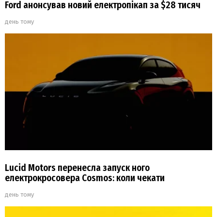
Ford анонсував новий електропікап за $28 тисяч
день тому
Lucid Motors перенесла запуск ного
електрокросовера Cosmos: коли чекати
день тому