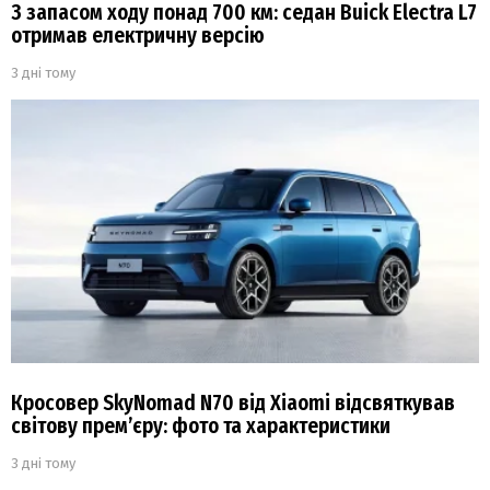
З запасом ходу понад 700 км: седан Buick Electra L7
отримав електричну версію
3 дні тому
Кросовер SkyNomad N70 від Xiaomi відсвяткував
світову прем’єру: фото та характеристики
3 дні тому