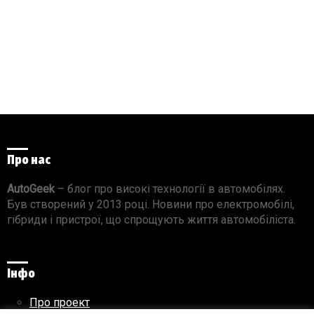
Про нас
AutoGeek
– блог про високі технології в автомобілях.
Був створений у 2013 році. Новини про електромобілі,
гібриди і пристрої, що спрощують життя автомобіліста.
Інфо
Про проект