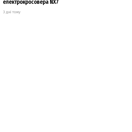
електрокросовера NX7
3 дні тому