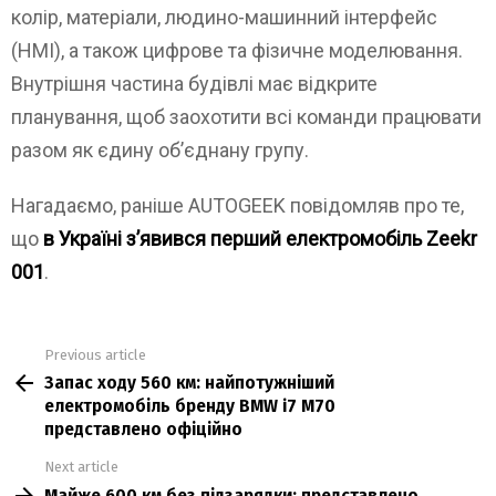
колір, матеріали, людино-машинний інтерфейс
(HMI), а також цифрове та фізичне моделювання.
Внутрішня частина будівлі має відкрите
планування, щоб заохотити всі команди працювати
разом як єдину об’єднану групу.
Нагадаємо, раніше AUTOGEEK повідомляв про те,
що
в Україні зʼявився перший електромобіль Zeekr
001
.
Previous article
See
Запас ходу 560 км: найпотужніший
more
електромобіль бренду BMW i7 M70
представлено офіційно
Next article
Майже 600 км без підзарядки: представлено