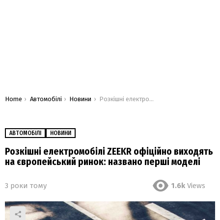
You are here:
Home
Автомобілі
Новини
Розкішні електромобілі ZEEKR офіційно виходять на європейський ринок: названо перші моделі
АВТОМОБІЛІ
НОВИНИ
Розкішні електромобілі ZEEKR офіційно виходять
на європейський ринок: названо перші моделі
3 роки тому
1.6k
Views