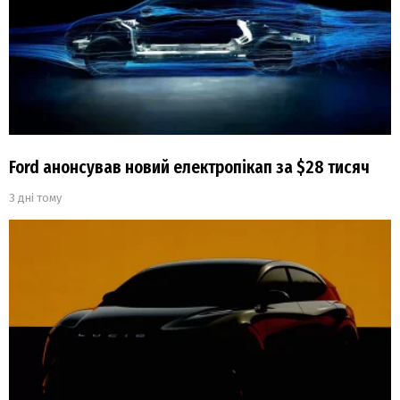
Ford анонсував новий електропікап за $28 тисяч
3 дні тому