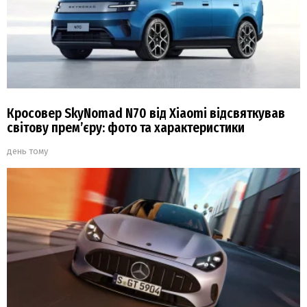
Кросовер SkyNomad N70 від Xiaomi відсвяткував
світову прем’єру: фото та характеристики
день тому