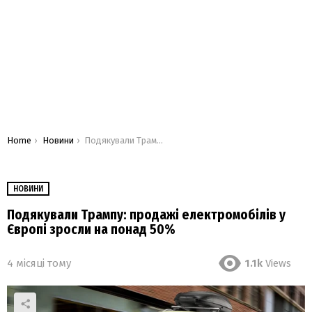
You are here:
Home
Новини
Подякували Трампу: продажі електромобілів у Європі зросли на понад 50%
НОВИНИ
Подякували Трампу: продажі електромобілів у
Європі зросли на понад 50%
4 місяці тому
1.1k
Views