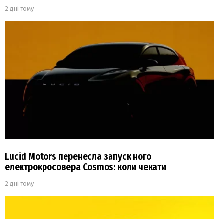
2 дні тому
Lucid Motors перенесла запуск ного
електрокросовера Cosmos: коли чекати
2 дні тому