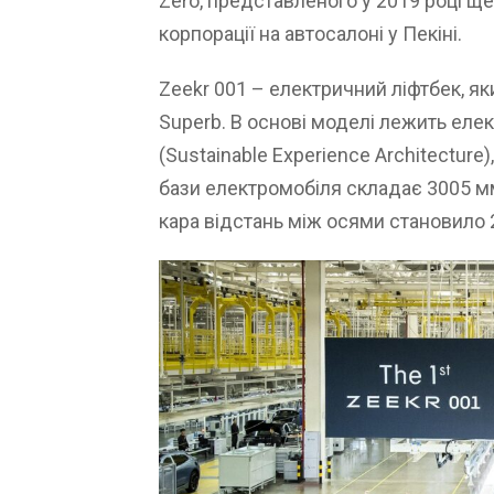
Zero, представленого у 2019 році 
корпорації на автосалоні у Пекіні.
Zeekr 001 – електричний ліфтбек, я
Superb. В основі моделі лежить ел
(Sustainable Experience Architecture
бази електромобіля складає 3005 мм (
кара відстань між осями становило 