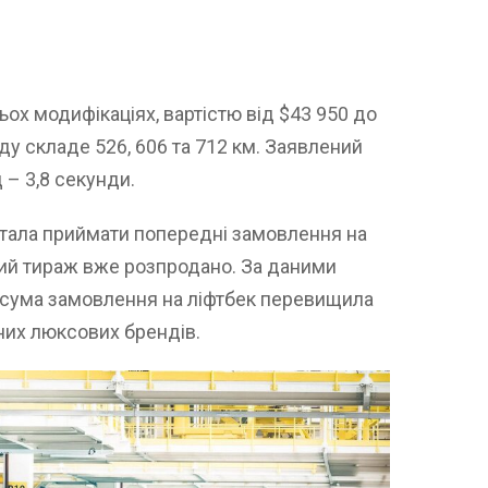
ох модифікаціях, вартістю від $43 950 до
оду складе 526, 606 та 712 км. Заявлений
 – 3,8 секунди.
стала приймати попередні замовлення на
ний тираж вже розпродано. За даними
я сума замовлення на ліфтбек перевищила
них люксових брендів.