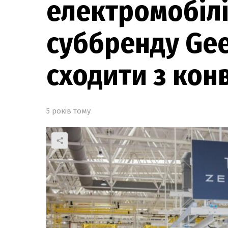
електромобілі
суббренду Gee
сходити з кон
5 років тому