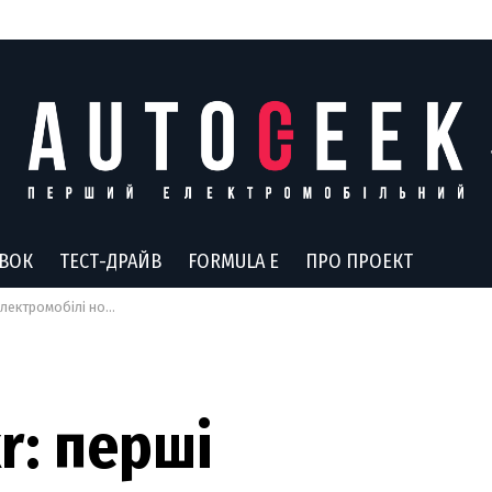
АВОК
ТЕСТ-ДРАЙВ
FORMULA E
ПРО ПРОЕКТ
нду Geely почали сходити з конвеєра
r: перші