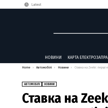
Latest
НОВИНИ
КАРТА ЕЛЕКТРОЗАПР
You are here:
Home
Автомобілі
Новини
Ставка на Zeekr: перші електромобілі нового суббре
АВТОМОБІЛІ
НОВИНИ
Ставка на Zeek