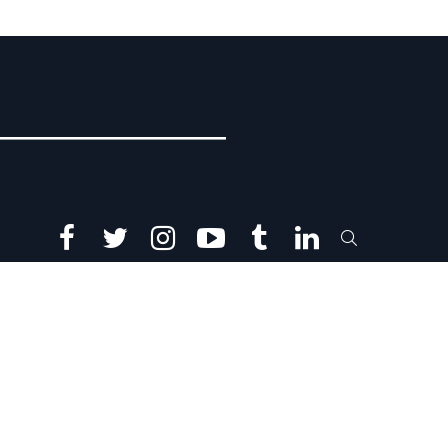
facebook
twitter
instagram
youtube
tumblr
linkedin
SEARCH