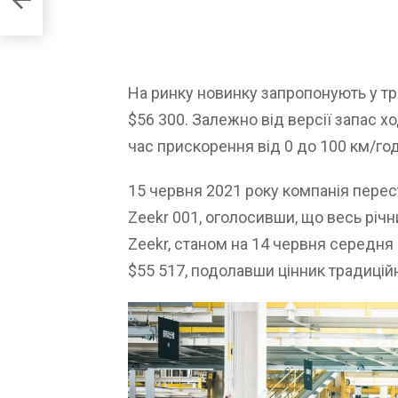
На ринку новинку запропонують у трь
$56 300. Залежно від версії запас х
час прискорення від 0 до 100 км/год
15 червня 2021 року компанія пере
Zeekr 001, оголосивши, що весь річ
Zeekr, станом на 14 червня середн
$55 517, подолавши цінник традицій