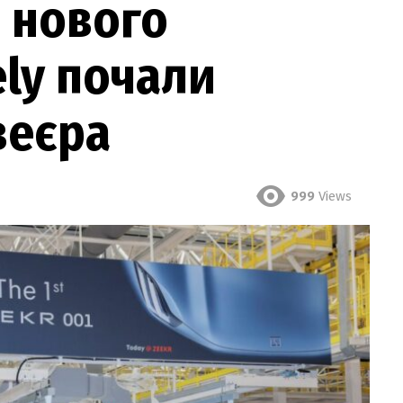
 нового
ly почали
веєра
999
Views