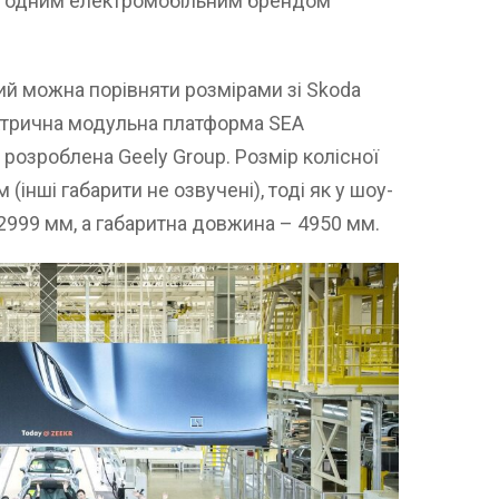
ще одним електромобільним брендом
кий можна порівняти розмірами зі Skoda
ектрична модульна платформа SEA
), розроблена Geely Group. Розмір колісної
інші габарити не озвучені), тоді як у шоу-
2999 мм, а габаритна довжина – 4950 мм.