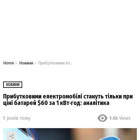
You are here:
Home
Новини
Прибутковими електромобілі стануть тільки при ціні батарей $60 за 1 кВт‧год: аналітика
НОВИНИ
Прибутковими електромобілі стануть тільки при
ціні батарей $60 за 1 кВт‧год: аналітика
5 років тому
1.5k
Views