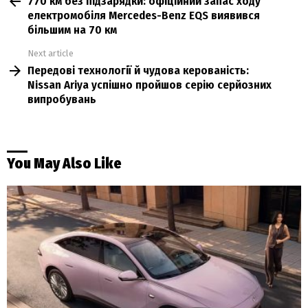
770 км без підзарядки: офіційний запас ходу
more
електромобіля Mercedes-Benz EQS виявився
більшим на 70 км
Next article
Передові технології й чудова керованість:
Nissan Ariya успішно пройшов серію серйозних
випробувань
You May Also Like