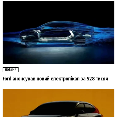
НОВИНИ
Ford анонсував новий електропікап за $28 тисяч