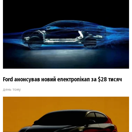
Ford анонсував новий електропікап за $28 тисяч
день тому