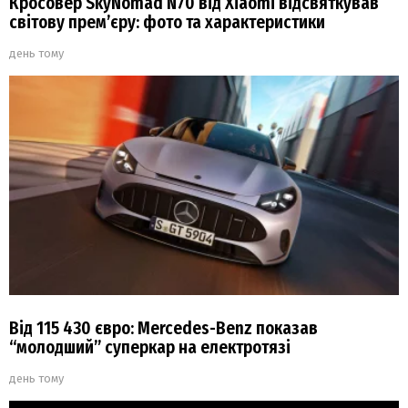
Кросовер SkyNomad N70 від Xiaomi відсвяткував
світову прем’єру: фото та характеристики
день тому
Від 115 430 євро: Mercedes-Benz показав
“молодший” суперкар на електротязі
день тому