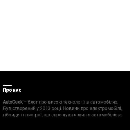
Про нас
AutoGeek
– блог про високі технології в автомобілях.
Був створений у 2013 році. Новини про електромобілі,
гібриди і пристрої, що спрощують життя автомобіліста.