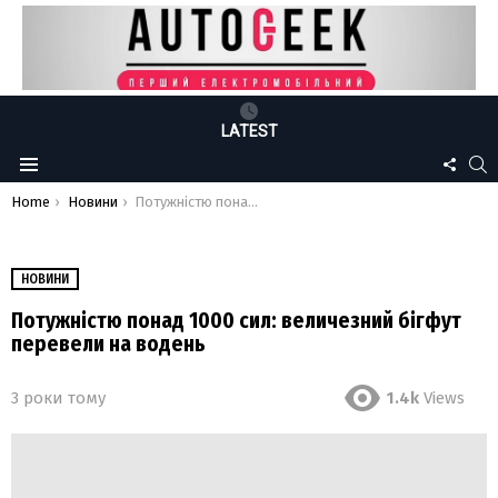
LATEST
FOLLO
S
Menu
US
You are here:
Home
Новини
Потужністю понад 1000 сил: величезний бігфут перевели на водень
НОВИНИ
Потужністю понад 1000 сил: величезний бігфут
перевели на водень
3 роки тому
1.4k
Views