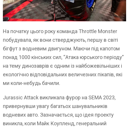
На початку цього року команда Throttle Monster
побудувала, як вони стверджують, першу в світі
бігфут з водневим двигуном. Маючи під капотом
понад 1000 кінських сил, “Атака юрського періоду”
на тему динозаврів є одним із найбожевільніших і
екологічно відповідальних величезних пікапів, які
ми коли-небудь бачили.
Jurassic Attack викликала фурор на SEMA 2023,
привернувши увагу багатьох шанувальників
водневих авто. Зазначається, що ідея проекту
виникла, коли Майк Коупленд, генеральний