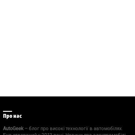
Про нас
AutoGeek
– блог про високі технології в автомобілях.