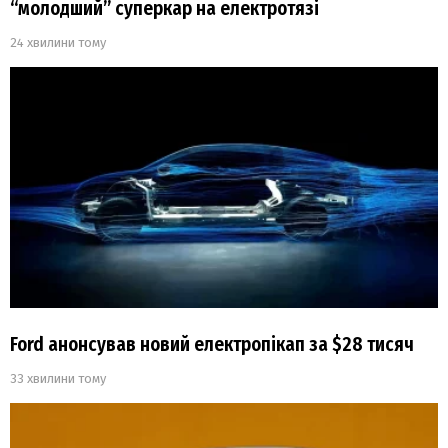
“молодший” суперкар на електротязі
24 хвилини тому
Ford анонсував новий електропікап за $28 тисяч
33 хвилини тому