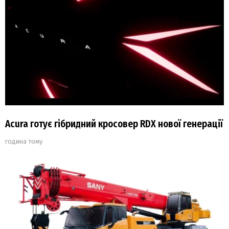
Acura готує гібридний кросовер RDX нової генерації
година тому