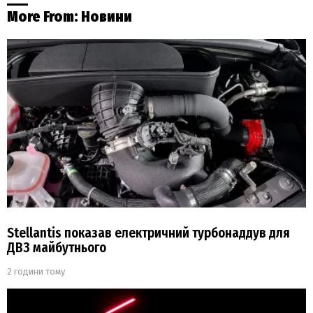
More From:
Новини
Stellantis показав електричний турбонаддув для
ДВЗ майбутнього
2 години тому