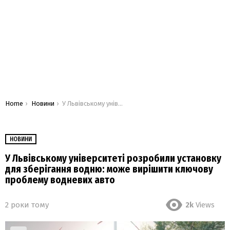
You are here:
Home
Новини
У Львівському університеті розробили установку для зберігання водню: може вирішити ключову проблему водневих авто
НОВИНИ
У Львівському університеті розробили установку
для зберігання водню: може вирішити ключову
проблему водневих авто
2 роки тому
2k
Views