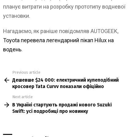
планує витрати на розробку прототипу водневої
установки.
Нагадаємо, як раніше повідомляв AUTOGEEK,
Toyota перевела легендарний пікап Hilux на
водень
.
Previous article
See
Дешевше $24 000: електричний купеподібний
more
кросовер Tata Curvv показали офіційно
Next article
В Україні стартують продажі нового Suzuki
Swift: усі подробиці про новинку