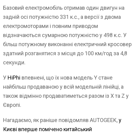
Базовий електромобіль отримав один двигун на
задній осі потужністю 331 к.с., а версії з двома
електромоторами і повним приводом
відзначаються сумарною потужністю у 498 к.с. У
більш потужному виконанні електричний кросовер
здатний розганятися з місця до 100 км/год за 4,8
секунди.
У
HiPhi
впевнені, що їх нова модель Y стане
найбільш продаваною у всій модельній лінійці, а
також відмінно продаватиметься разом із X та Z у
Європі.
Нагадаємо, як раніше повідомляв AUTOGEEK,
у
Києві вперше помічено китайський