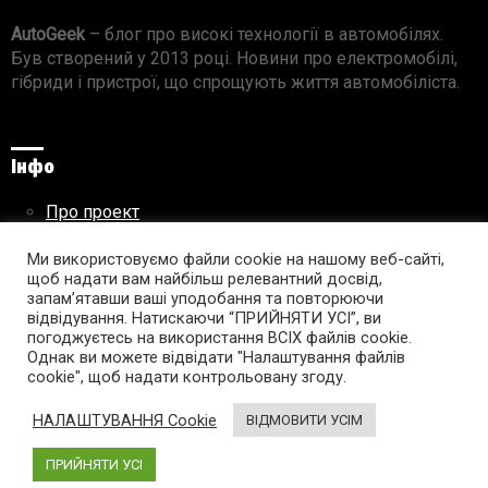
AutoGeek
– блог про високі технології в автомобілях.
Був створений у 2013 році. Новини про електромобілі,
гібриди і пристрої, що спрощують життя автомобіліста.
Інфо
Про проект
Реклама на сайті
Правила використання матеріалів
Ми використовуємо файли cookie на нашому веб-сайті,
щоб надати вам найбільш релевантний досвід,
запам’ятавши ваші уподобання та повторюючи
відвідування. Натискаючи “ПРИЙНЯТИ УСІ”, ви
погоджуєтесь на використання ВСІХ файлів cookie.
Підпишись на AutoGeek!
Однак ви можете відвідати "Налаштування файлів
cookie", щоб надати контрольовану згоду.
facebook
twitter
instagram
youtube
tumblr
linkedin
НАЛАШТУВАННЯ Cookie
ВІДМОВИТИ УСІМ
ПРИЙНЯТИ УСІ