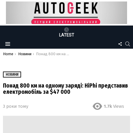
LATEST
FOLLO
S
Menu
US
You are here:
Home
Новини
Понад 800 км на одному заряді: HiPhi представив електромобіль за $47 000
НОВИНИ
Понад 800 км на одному заряді: HiPhi представив
електромобіль за $47 000
3 роки тому
1.7k
Views