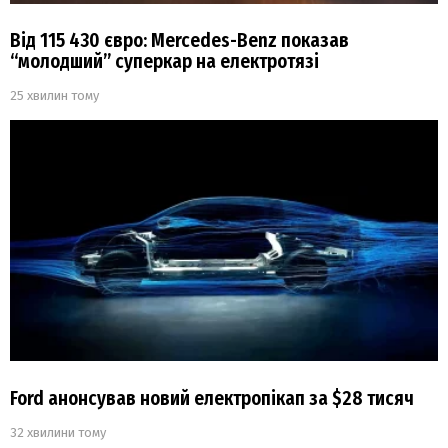
Від 115 430 євро: Mercedes-Benz показав
“молодший” суперкар на електротязі
25 хвилин тому
Ford анонсував новий електропікап за $28 тисяч
32 хвилини тому