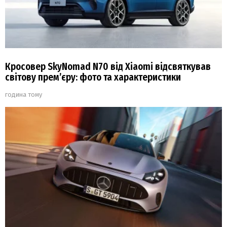
Кросовер SkyNomad N70 від Xiaomi відсвяткував
світову прем’єру: фото та характеристики
година тому