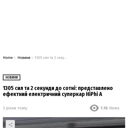
You are here:
Home
Новини
1305 сил та 2 секунди до сотні: представлено ефектний електричний суперкар HiPhi A
НОВИНИ
1305 сил та 2 секунди до сотні: представлено
ефектний електричний суперкар HiPhi A
3 роки тому
1.1k
Views