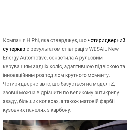
Компанія HiPhi, яка стверджує, що
чотиридверний
суперкар
є результатом співпраці з WESAIL New
Energy Automotive, оснастила A рульовим
керуванням задніх коліс, адаптивною підвіскою та
інноваційним розподілом крутного моменту.
Чотиридверне авто, що базується на моделі Z,
ззовні можна відрізнити по великому антикрилу
ззаду, більших колесах, а також матовій фарбі і
кузовних панелях з карбону.