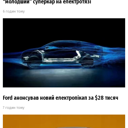
“молодший” суперкар на електротязі
6 годин тому
Ford анонсував новий електропікап за $28 тисяч
7 годин тому