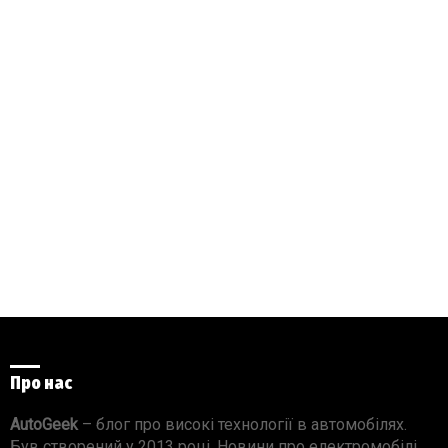
Про нас
AutoGeek
– блог про високі технології в автомобілях.
Був створений у 2013 році. Новини про електромобілі,