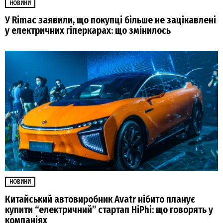
НОВИНИ
У Rimac заявили, що покупці більше не зацікавлені
у електричних гіперкарах: що змінилось
НОВИНИ
Китайський автовиробник Avatr нібито планує
купити “електричний” стартап HiPhi: що говорять у
компаніях