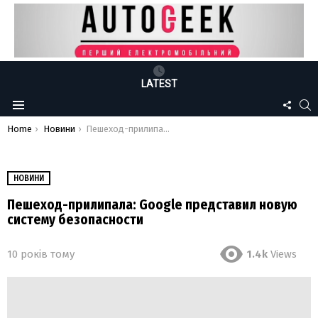
LATEST
FOLLO
S
Menu
US
You are here:
Home
Новини
Пешеход-прилипала: Google представил новую систему безопасности
НОВИНИ
Пешеход-прилипала: Google представил новую
систему безопасности
10 років тому
1.4k
Views