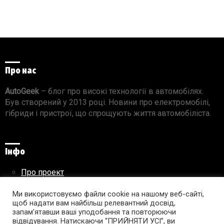
Про нас
AutoGeek
– блог про високі технології в автомобілях.
Був створений у 2013 році. Новини про електромобілі,
гібриди і пристрої, що спрощують життя автомобіліста.
Інфо
Про проект
Реклама на сайті
Правила використання матеріалів
Ми використовуємо файли cookie на нашому веб-сайті,
щоб надати вам найбільш релевантний досвід,
запам’ятавши ваші уподобання та повторюючи
відвідування. Натискаючи “ПРИЙНЯТИ УСІ”, ви